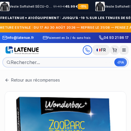
Veste Softshell SÉCU-ONE HV-TAPE Sécurité Privée noir
51.49
€
45.99
€
-
11
%
FRE LATENUE × A10 ÉQUIPEMENT : JUSQU'À -19 % SUR LES TENUES DE SÉ
METURE ESTIVALE : DU 17 AU 30 AOÛT 2026 — REPRISE LE 31/08 — PENSEZ 
 Express en France et
30 jours pour c
info@latenue.fr
04 93 21 86 17
Paiement en 3x / 4x sans frais
International
gratuit
FR
IA
Retour aux récompenses