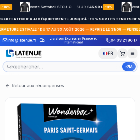
Veste Softshell SÉCU-ONE HV-TAPE Sécurité Privée noir
51.49
€
45.99
€
8
%
-
11
%
OFFRE LATENUE × A10 ÉQUIPEMENT : JUSQU'À -19 % SUR LES TENUES DE S
ERMETURE ESTIVALE : DU 17 AU 30 AOÛT 2026 — REPRISE LE 31/08 — PENSE
Livraison Express en France et
30 jou
info@latenue.fr
04 93 21 86 17
Paiement en 3x / 4x sans frais
International
FR
IA
Retour aux récompenses