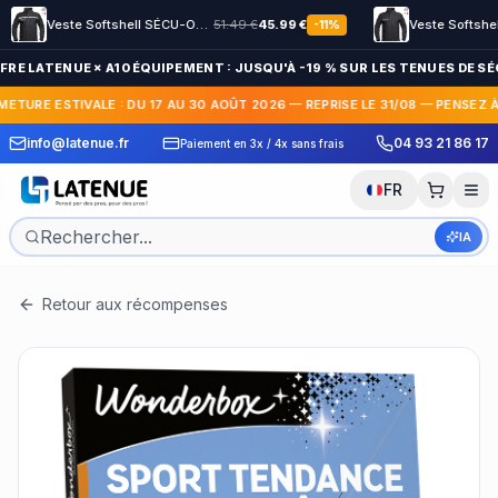
Veste Softshell SÉCU-ONE HV-TAPE Sécurité Privée noir
51.49
€
45.99
€
-
11
%
FRE LATENUE × A10 ÉQUIPEMENT : JUSQU'À -19 % SUR LES TENUES DE SÉC
METURE ESTIVALE : DU 17 AU 30 AOÛT 2026 — REPRISE LE 31/08 — PENSEZ 
 Express en France et
30 jours pour c
info@latenue.fr
04 93 21 86 17
Paiement en 3x / 4x sans frais
International
gratuit
FR
IA
Retour aux récompenses