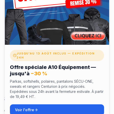
✓ Coffret expédié à votre domicile après validation
✓ Validité 12 mois pour profiter de votre expérience
✓ Échangeable depuis votre espace fidélité LaTenue
JUSQU'AU 13 AOÛT INCLUS — EXPÉDITION
24H
Offre spéciale A10 Équipement —
jusqu'à
−30 %
Parkas, softshells, polaires, pantalons SÉCU-ONE,
sweats et rangers Centurion à prix négociés.
Expédiées sous 24h avant la fermeture estivale. À partir
de 19,49 € HT.
Questions sur ce coffret
Voir l'offre
Aucune question pour le moment. Soyez le premier à poser