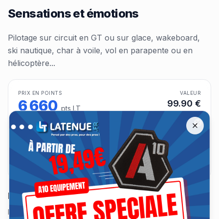
Sensations et émotions
Pilotage sur circuit en GT ou sur glace, wakeboard,
ski nautique, char à voile, vol en parapente ou en
hélicoptère...
PRIX EN POINTS
VALEUR
6 660
99.90
€
pts LT
Offre spéciale A10 Équipement jusqu'à −30 %
Remise jusqu'à 30 % sur les tenues A10 Équipement jusqu'au 13 a
Connectez-vous pour vérifier votre solde et réserver ce
Close
coffret.
Se connecter pour échanger
Description
Pilotage sur circuit en GT ou sur glace, wakeboard, ski