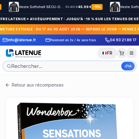
Veste Softshell SÉCU-ONE HV-TAPE Sécurité Privée noir
51.49
€
45.99
€
-
11
%
FRE LATENUE × A10 ÉQUIPEMENT : JUSQU'À -19 % SUR LES TENUES DE SÉ
METURE ESTIVALE : DU 17 AU 30 AOÛT 2026 — REPRISE LE 31/08 — PENSEZ 
 Express en France et
30 jours pour c
info@latenue.fr
04 93 21 86 17
Paiement en 3x / 4x sans frais
International
gratuit
FR
IA
Retour aux récompenses