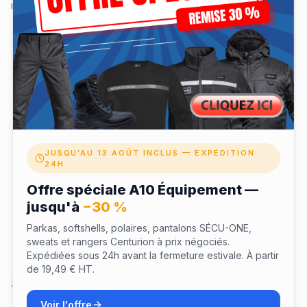
nautique, char à voile, vol en parapente ou en hélicoptère...
✓ Coffret expédié à votre domicile après validation
✓ Validité 12 mois pour profiter de votre expérience
✓ Échangeable depuis votre espace fidélité LaTenue
JUSQU'AU 13 AOÛT INCLUS — EXPÉDITION
24H
Offre spéciale A10 Équipement —
jusqu'à
−30 %
Parkas, softshells, polaires, pantalons SÉCU-ONE,
sweats et rangers Centurion à prix négociés.
Expédiées sous 24h avant la fermeture estivale. À partir
de 19,49 € HT.
Questions sur ce coffret
Voir l'offre