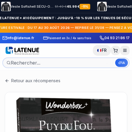
Veste Softshell SÉCU-ONE HV-TAPE Sécurité Privée noir
51.49
€
45.99
€
-
11
%
 LATENUE × A10 ÉQUIPEMENT : JUSQU'À -19 % SUR LES TENUES DE SÉCUR
URE ESTIVALE : DU 17 AU 30 AOÛT 2026 — REPRISE LE 31/08 — PENSEZ À V
 Express en France et
30 jours pour c
info@latenue.fr
04 93 21 86 17
Paiement en 3x / 4x sans frais
International
gratuit
FR
IA
Retour aux récompenses