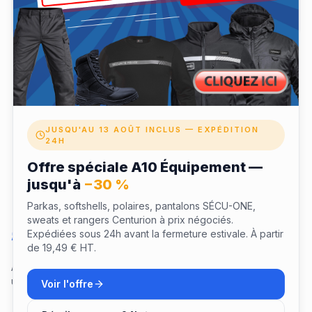
✓ Validité 12 mois pour profiter de votre expérience
✓ Échangeable depuis votre espace fidélité LaTenue
JUSQU'AU 13 AOÛT INCLUS — EXPÉDITION
24H
Offre spéciale A10 Équipement —
jusqu'à
−30 %
Parkas, softshells, polaires, pantalons SÉCU-ONE,
sweats et rangers Centurion à prix négociés.
Questions sur ce coffret
Expédiées sous 24h avant la fermeture estivale. À partir
de 19,49 € HT.
Aucune question pour le moment. Soyez le premier à poser
une question !
Voir l'offre