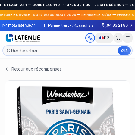
NTE FLASH 24H — CODE FLASH10 : −10 % SUR TOUT LE SITE DÈS 49 € — 
METURE ESTIVALE : DU 17 AU 30 AOÛT 2026 — REPRISE LE 31/08 — PENSEZ À
 Express en France et
30 jours pour c
info@latenue.fr
04 93 21 86 17
Paiement en 3x / 4x sans frais
International
gratuit
FR
IA
Retour aux récompenses