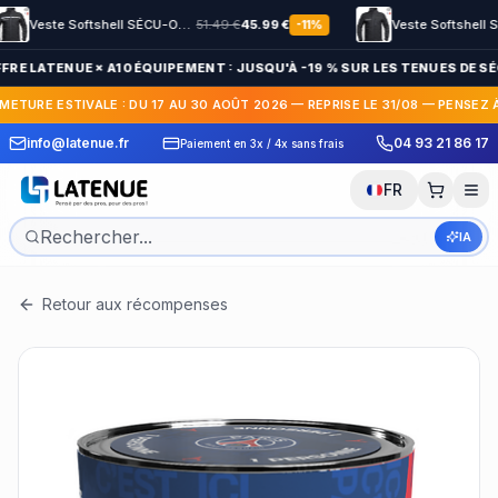
Veste Softshell SÉCU-ONE HV-TAPE Sécurité Privée noir
51.49
€
45.99
€
-
11
%
FRE LATENUE × A10 ÉQUIPEMENT : JUSQU'À -19 % SUR LES TENUES DE SÉ
METURE ESTIVALE : DU 17 AU 30 AOÛT 2026 — REPRISE LE 31/08 — PENSEZ 
 Express en France et
30 jours pour c
info@latenue.fr
04 93 21 86 17
Paiement en 3x / 4x sans frais
International
gratuit
FR
IA
Retour aux récompenses