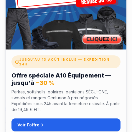
✓ Coffret expédié à votre domicile après validation
✓ Validité 12 mois pour profiter de votre expérience
✓ Échangeable depuis votre espace fidélité LaTenue
JUSQU'AU 13 AOÛT INCLUS — EXPÉDITION
24H
Offre spéciale A10 Équipement —
jusqu'à
−30 %
Parkas, softshells, polaires, pantalons SÉCU-ONE,
sweats et rangers Centurion à prix négociés.
Expédiées sous 24h avant la fermeture estivale. À partir
Questions sur ce coffret
de 19,49 € HT.
Aucune question pour le moment. Soyez le premier à poser
Voir l'offre
une question !