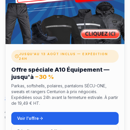
✓ Validité 12 mois pour profiter de votre expérience
✓ Échangeable depuis votre espace fidélité LaTenue
JUSQU'AU 13 AOÛT INCLUS — EXPÉDITION
24H
Offre spéciale A10 Équipement —
jusqu'à
−30 %
Parkas, softshells, polaires, pantalons SÉCU-ONE,
sweats et rangers Centurion à prix négociés.
Questions sur ce coffret
Expédiées sous 24h avant la fermeture estivale. À partir
de 19,49 € HT.
Aucune question pour le moment. Soyez le premier à poser
une question !
Voir l'offre