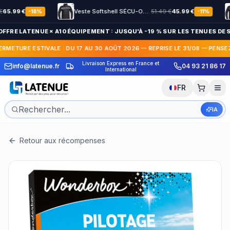
.99
€
Veste Softshell SÉCU-ONE HV-TAPE Sécurité Privée noir
51.49
€
45.99
€
-
18
%
-
11
%
OFFRE LATENUE × A10 ÉQUIPEMENT : JUSQU'À -19 % SUR LES TENUES DE S
ERMETURE ESTIVALE : DU 17 AU 30 AOÛT 2026 — REPRISE LE 31/08 — PENSE
Livraison Express en France et
info@latenue.fr
04 93 21 86 17
Paiement en 3x / 4x sans frais
International
FR
IA
Retour aux récompenses