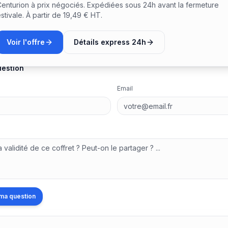
enturion à prix négociés. Expédiées sous 24h avant la fermeture
s sur ce coffret
stivale. À partir de 19,49 € HT.
pour le moment. Soyez le premier à poser une question !
Voir l'offre
Détails express 24h
uestion
Email
ma question