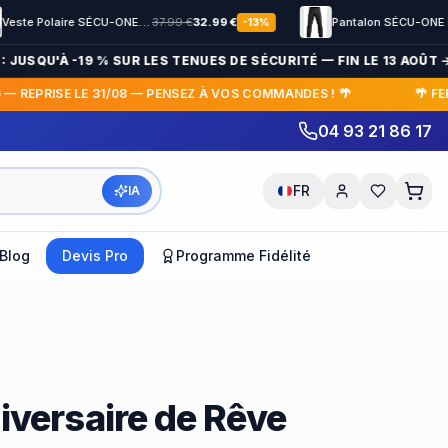
Veste Polaire SÉCU-ONE HV-TAPE Sécurité Privée noir
37.99
€
32.99
€
Pantalon SÉCU-ONE bas élastiqué Noir
-
13
%
USQU'À -19 % SUR LES TENUES DE SÉCURITÉ — FIN LE 13 AOÛT →
 REPRISE LE 31/08 — PENSEZ À VOS COMMANDES ! 🌴
🌴 FERM
04 93 21 86 17
FR
IA
Blog
Devis Pro
Programme Fidélité
versaire de Rêve