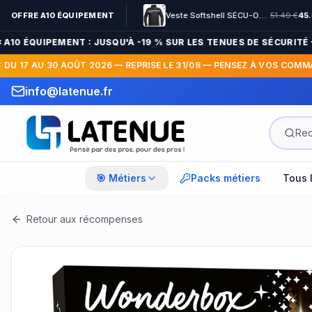
Parka Hardshell SÉCU-ONE WF 150 flap Sécurité Privée noir
OFFRE A10 ÉQUIPEMENT
79.99
€
65.99
€
Veste Softshell SÉCU-ONE HV-TAPE Sécurité Privée noir
51.49
€
45.99
€
-
18
%
-
10 ÉQUIPEMENT : JUSQU'À -19 % SUR LES TENUES DE SÉCURITÉ — F
U 17 AU 30 AOÛT 2026 — REPRISE LE 31/08 — PENSEZ À VOS COMMAND
info@latenue.fr
🎯 Métiers
Packs métiers
Tous 
Retour aux récompenses