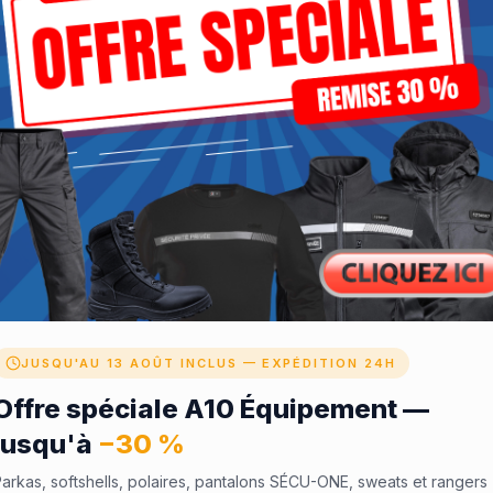
✓ Échangeable depuis votre es
JUSQU'AU 13 AOÛT INCLUS — EXPÉDITION 24H
Offre spéciale A10 Équipement —
jusqu'à
−30 %
arkas, softshells, polaires, pantalons SÉCU-ONE, sweats et rangers