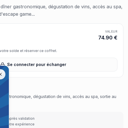
 dîner gastronomique, dégustation de vins, accès au spa,
 d'escape game...
VALEUR
74.90
€
otre solde et réserver ce coffret.
Se connecter pour échanger
us.
Close
er gastronomique, dégustation de vins, accès au spa, sortie au
e...
cile après validation
r de votre expérience