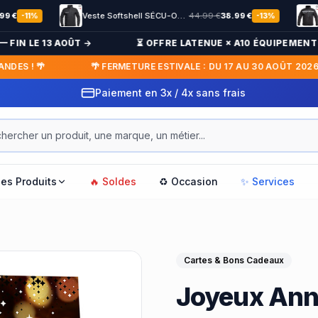
Veste Softshell SÉCU-ONE flap Sécurité Privée noir
44.99
€
38.99
€
11
%
-
13
%
IN LE 13 AOÛT →
⏳ OFFRE LATENUE × A10 ÉQUIPEMENT : J
ES ! 🌴
🌴 FERMETURE ESTIVALE : DU 17 AU 30 AOÛT 2026 —
Paiement en 3x / 4x sans frais
les Produits
🔥 Soldes
♻️ Occasion
✨ Services
Cartes & Bons Cadeaux
Joyeux Anni