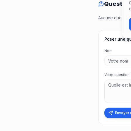
C
Question
e
Aucune question 
Poser une q
Nom
Votre question
Envoyer 