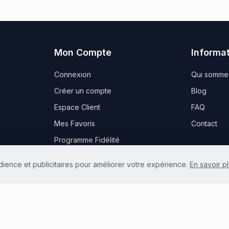
Mon Compte
Informa
Connexion
Qui somme
Créer un compte
Blog
Espace Client
FAQ
Mes Favoris
Contact
Programme Fidélité
Parrainage
ience et publicitaires pour améliorer votre expérience.
En savoir p
es
CGV
Politique de confidentialité
FR
Sit