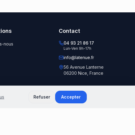
tions
Contact
04 93 21 86 17
s-nous
Lun-Ven 9h-17h
info@latenue.fr
56 Avenue Lanterne
06200 Nice, France
lus
Refuser
Accepter
e créé par