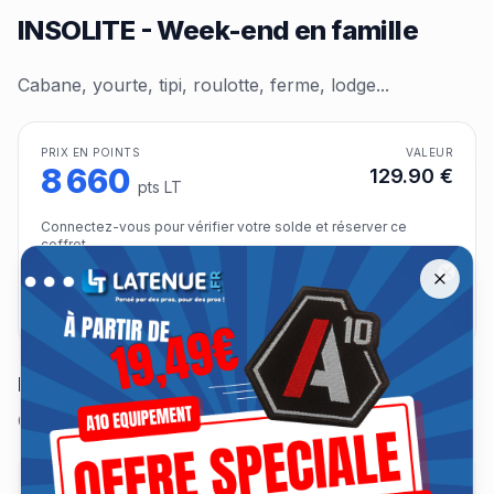
INSOLITE - Week-end en famille
Cabane, yourte, tipi, roulotte, ferme, lodge...
PRIX EN POINTS
VALEUR
8 660
129.90
€
pts LT
Connectez-vous pour vérifier votre solde et réserver ce
coffret.
Offre spéciale A10 Équipement jusqu'à −30 %
Remise jusqu'à 30 % sur les tenues A10 Équipement jusqu'au 13 a
Close
Se connecter pour échanger
Description
Cabane, yourte, tipi, roulotte, ferme, lodge...
✓ Coffret expédié à votre domicile après validation