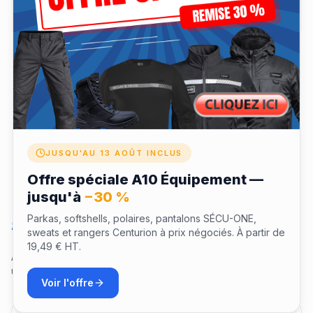
✓ Validité 12 mois pour profiter de votre expérience
✓ Échangeable depuis votre espace fidélité LaTenue
JUSQU'AU 13 AOÛT INCLUS
Offre spéciale A10 Équipement —
jusqu'à
−30 %
Parkas, softshells, polaires, pantalons SÉCU-ONE,
Questions sur ce coffret
sweats et rangers Centurion à prix négociés. À partir de
19,49 € HT.
Aucune question pour le moment. Soyez le premier à poser
une question !
Voir l'offre