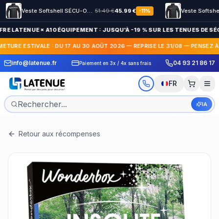
Veste Softshell SÉCU-ONE HV-TAPE Sécurité Privée noir
51.49
€
45.99
€
-
11
%
FRE LATENUE × A10 ÉQUIPEMENT : JUSQU'À -19 % SUR LES TENUES DE SÉC
METURE ESTIVALE : DU 17 AU 30 AOÛT 2026 — REPRISE LE 31/08 — PENSEZ 
 Express en France et
30 jours pour c
info@latenue.fr
04 93 21 86 17
Paiement en 3x / 4x sans frais
International
gratuit
FR
IA
Retour aux récompenses