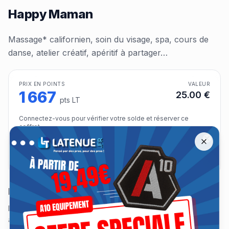
Happy Maman
Massage* californien, soin du visage, spa, cours de
danse, atelier créatif, apéritif à partager…
PRIX EN POINTS
VALEUR
1 667
25.00
€
pts LT
Connectez-vous pour vérifier votre solde et réserver ce
coffret.
Offre spéciale A10 Équipement jusqu'à −30 %
Remise jusqu'à 30 % sur les tenues A10 Équipement jusqu'au 13 a
Close
Se connecter pour échanger
Description
Massage* californien, soin du visage, spa, cours de danse,
atelier créatif, apéritif à partager…