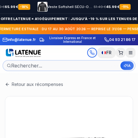
65.99
€
Veste Softshell SÉCU-ONE HV-TAPE Sécurité Privée noir
51.49
€
45.99
€
-
18
%
-
11
%
 OFFRE LATENUE × A10 ÉQUIPEMENT : JUSQU'À -19 % SUR LES TENUES DE 
 FERMETURE ESTIVALE : DU 17 AU 30 AOÛT 2026 — REPRISE LE 31/08 — PENS
Livraison Express en France et
info@latenue.fr
04 93 21 86 17
Paiement en 3x / 4
International
FR
IA
Retour aux récompenses