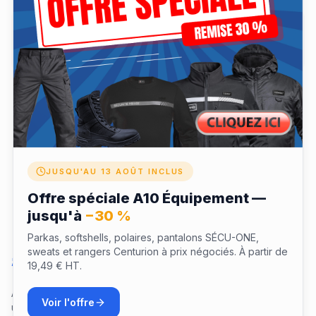
✓ Coffret expédié à votre domicile après validation
✓ Validité 12 mois pour profiter de votre expérience
✓ Échangeable depuis votre espace fidélité LaTenue
JUSQU'AU 13 AOÛT INCLUS
Offre spéciale A10 Équipement —
jusqu'à
−30 %
Parkas, softshells, polaires, pantalons SÉCU-ONE,
sweats et rangers Centurion à prix négociés. À partir de
Questions sur ce coffret
19,49 € HT.
Aucune question pour le moment. Soyez le premier à poser
Voir l'offre
une question !