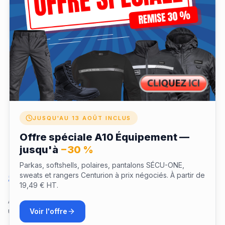
✓ Coffret expédié à votre domicile après validation
✓ Validité 12 mois pour profiter de votre expérience
✓ Échangeable depuis votre espace fidélité LaTenue
JUSQU'AU 13 AOÛT INCLUS
Offre spéciale A10 Équipement —
jusqu'à
−30 %
Parkas, softshells, polaires, pantalons SÉCU-ONE,
sweats et rangers Centurion à prix négociés. À partir de
Questions sur ce coffret
19,49 € HT.
Aucune question pour le moment. Soyez le premier à poser
une question !
Voir l'offre