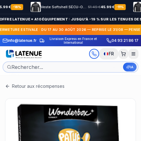
9
€
Veste Softshell SÉCU-ONE HV-TAPE Sécurité Privée noir
51.49
€
45.99
€
-
18
%
-
11
%
OFFRE LATENUE × A10 ÉQUIPEMENT : JUSQU'À -19 % SUR LES TENUES DE S
FERMETURE ESTIVALE : DU 17 AU 30 AOÛT 2026 — REPRISE LE 31/08 — PENSE
ison Express en France et
30 jours po
info@latenue.fr
04 93 21 86 17
Paiement en 3x / 4x sans frais
International
gra
FR
IA
Retour aux récompenses