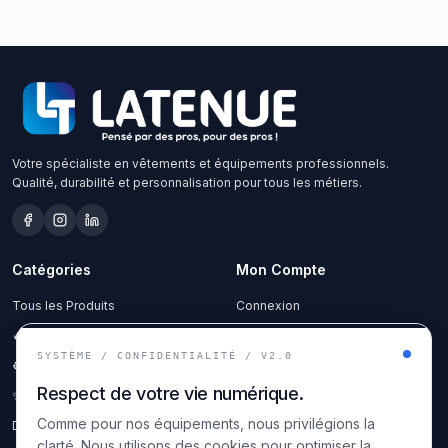
Votre spécialiste en vêtements et équipements professionnels.
Qualité, durabilité et personnalisation pour tous les métiers.
Catégories
Mon Compte
Tous les Produits
Connexion
🔥 Soldes
Créer un compte
SYSTÈME / CONFIDENTIALITÉ / V2.0
♻️ Occasion
Espace Client
Respect de votre vie numérique.
✨ Services
Mes Favoris
Comme pour nos équipements, nous privilégions la
Devis Pro
Programme Fidélité
clarté. Nous utilisons des cookies pour optimiser la