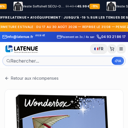
Veste Softshell SÉCU-ONE HV-TAPE Sécurité Privée noir
51.49
€
45.99
€
-
11
%
OFFRE LATENUE × A10 ÉQUIPEMENT : JUSQU'À -19 % SUR LES TENUES DE S
ERMETURE ESTIVALE : DU 17 AU 30 AOÛT 2026 — REPRISE LE 31/08 — PENSE
 Express en France et
30 jours pour c
info@latenue.fr
04 93 21 86 17
Paiement en 3x / 4x sans frais
International
gratuit
FR
IA
Retour aux récompenses