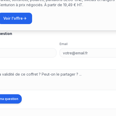
s sur ce coffret
enturion à prix négociés. À partir de 19,49 € HT.
pour le moment. Soyez le premier à poser une question !
Voir l'offre
uestion
Email
ma question