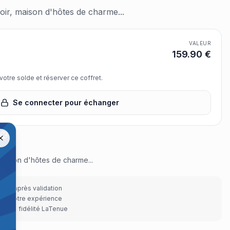
oir, maison d'hôtes de charme...
VALEUR
159.90
€
otre solde et réserver ce coffret.
Se connecter pour échanger
us.
Close
 maison d'hôtes de charme...
cile après validation
r de votre expérience
pace fidélité LaTenue