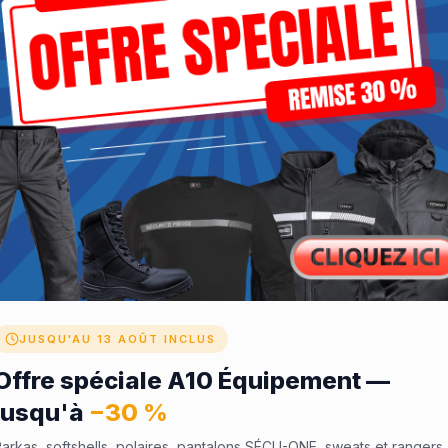
JUSQU'AU 13 AOÛT INCLUS
Offre spéciale A10 Équipement —
jusqu'à
−30 %
arkas, softshells, polaires, pantalons SÉCU-ONE, sweats et rangers