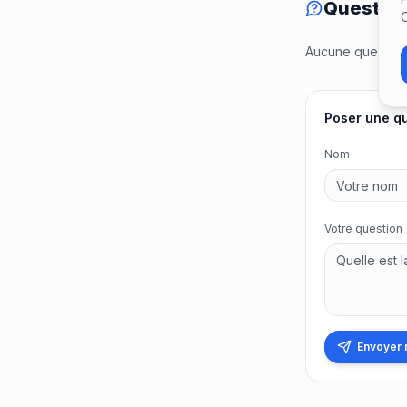
Question
C
Aucune question 
Poser une q
Nom
Votre question
Envoyer 