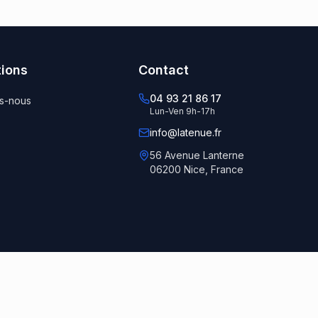
tions
Contact
04 93 21 86 17
s-nous
Lun-Ven 9h-17h
info@latenue.fr
56 Avenue Lanterne
06200 Nice, France
e créé par