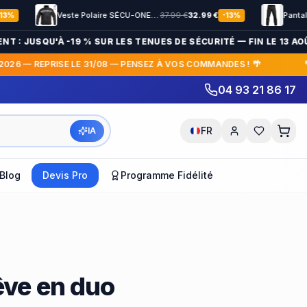
Veste Polaire SÉCU-ONE HV-TAPE Sécurité Privée noir
37.99
€
32.99
€
-
13
%
: JUSQU'À -19 % SUR LES TENUES DE SÉCURITÉ — FIN LE 13 AOÛT
26 — REPRISE LE 31/08 — PENSEZ À VOS COMMANDES ! 🌴
🌴 
04 93 21 86 17
FR
IA
Blog
Devis Pro
Programme Fidélité
rêve en duo