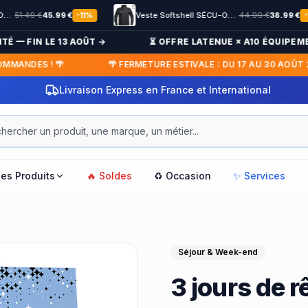
49
€
45.99
€
Veste Softshell SÉCU-ONE flap Sécurité Privée noir
44.99
€
38.99
€
-
11
%
-
13
%
— FIN LE 13 AOÛT →
⏳ OFFRE LATENUE × A10 ÉQUIPEMENT 
ANDES ! 🌴
🌴 FERMETURE ESTIVALE : DU 17 AU 30 AOÛT 20
Paiement en 3x / 4x sans frais
les Produits
🔥 Soldes
♻️ Occasion
✨ Services
Séjour & Week-end
3 jours de 