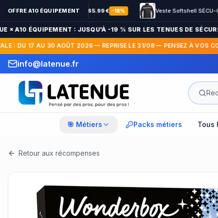
OFFRE A10 ÉQUIPEMENT
Parka Hardshell SÉCU-ONE WF 150 flap Sécurité Privée noir
79.99
€
65.99
€
Veste Softshell SÉCU-ONE HV-TAPE Sécurité Privée noir
51.
-
18
%
× A10 ÉQUIPEMENT : JUSQU'À -19 % SUR LES TENUES DE SÉCURITÉ 
 : DU 17 AU 30 AOÛT 2026 — REPRISE LE 31/08 — PENSEZ À VOS COMM
info@latenue.fr
🎯 Métiers
Packs métiers
Tous 
Retour aux récompenses