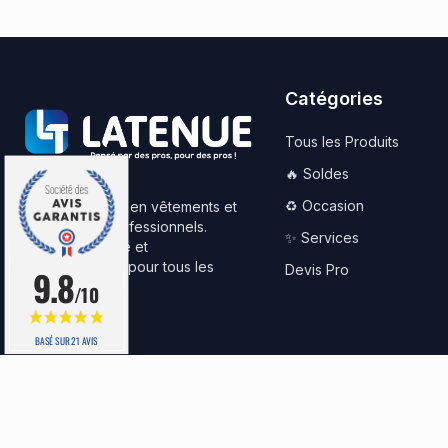
Catégories
Tous les Produits
🔥 Soldes
♻️ Occasion
Votre spécialiste en vêtements et
équipements professionnels.
✨ Services
Qualité, durabilité et
personnalisation pour tous les
Devis Pro
9.8
9.8
métiers.
/10
/10
BASÉ SUR 21 AVIS
BASÉ SUR 21 AVIS
© 2025 LATENUE. Tous droits réservés.
Mentions légal