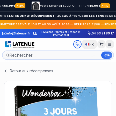
5.99
€
Veste Softshell SÉCU-ONE HV-TAPE Sécurité Privée noir
51.49
€
45.99
€
-
18
%
-
11
%
FFRE LATENUE × A10 ÉQUIPEMENT : JUSQU'À -19 % SUR LES TENUES DE S
ERMETURE ESTIVALE : DU 17 AU 30 AOÛT 2026 — REPRISE LE 31/08 — PENSE
Livraison Express en France et
info@latenue.fr
04 93 21 86 17
Paiement en 3x / 4x sans frais
International
FR
IA
Retour aux récompenses