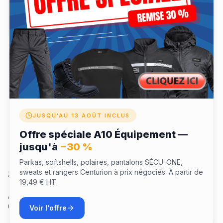
✓ Coffret expédié à votre domicile après validation
✓ Validité 12 mois pour profiter de votre expérience
✓ Échangeable depuis votre espace fidélité LaTenue
JUSQU'AU 13 AOÛT INCLUS
Offre spéciale A10 Équipement —
jusqu'à
−30 %
Parkas, softshells, polaires, pantalons SÉCU-ONE,
Questions sur ce coffret
sweats et rangers Centurion à prix négociés. À partir de
19,49 € HT.
Aucune question pour le moment. Soyez le premier à poser
une question !
Voir l'offre