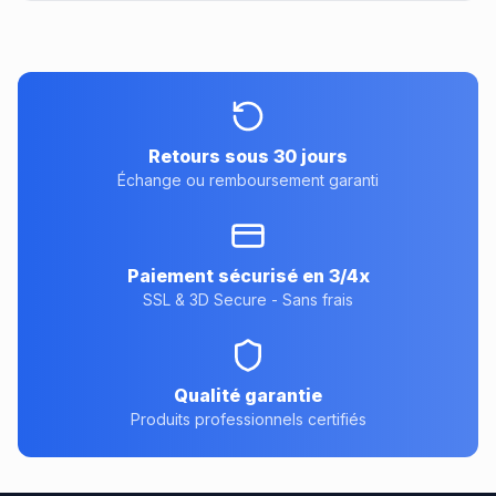
Retours sous 30 jours
Échange ou remboursement garanti
Paiement sécurisé en 3/4x
SSL & 3D Secure - Sans frais
Qualité garantie
Produits professionnels certifiés