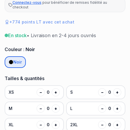
Connectez-vous
pour bénéficier de remises fidélité au
checkout
+
774
points LT avec cet achat
En stock
• Livraison en 2-4 jours ouvrés
Couleur :
Noir
Noir
Tailles & quantités
XS
−
0
+
S
−
0
+
M
−
0
+
L
−
0
+
XL
−
0
+
2XL
−
0
+