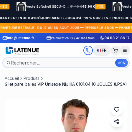
Veste Softshell SÉCU-ONE HV-TAPE Sécurité Privée noir
51.49
€
45.99
€
-
11
%
FFRE LATENUE × A10 ÉQUIPEMENT : JUSQU'À -19 % SUR LES TENUES DE S
ERMETURE ESTIVALE : DU 17 AU 30 AOÛT 2026 — REPRISE LE 31/08 — PENSE
 Express en France et
30 jours pour c
info@latenue.fr
04 93 21 86 17
Paiement en 3x / 4x sans frais
International
gratuit
FR
IA
Accueil
Produits
Gilet pare balles VIP Unisexe NIJ IIIA 0101.04 10 JOULES (LPSA)