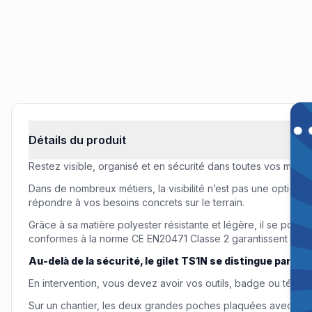
Off
Remi
Informations produit
Détails du produit
Restez visible, organisé et en sécurité dans toutes vos missi
Dans de nombreux métiers, la visibilité n’est pas une option : 
répondre à vos besoins concrets sur le terrain.
Grâce à sa matière polyester résistante et légère, il se port
conformes à la norme CE EN20471 Classe 2 garantissent une vi
Au-delà de la sécurité, le gilet TS1N se distingue par sa 
En intervention, vous devez avoir vos outils, badge ou télép
Sur un chantier, les deux grandes poches plaquées avec souff