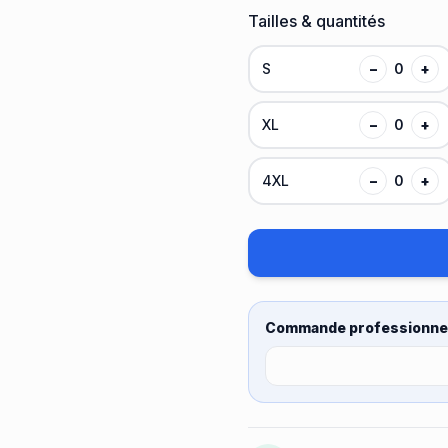
Tailles & quantités
S
−
0
+
XL
−
0
+
4XL
−
0
+
Commande professionnel