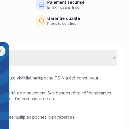
Paiement sécurisé
En 3x/4x sans frais
Garantie qualité
Produits certifiés
us.
Close
ilet haute visibilité multipoche TS1N a été conçu pour
ente liberté de mouvement. Ses bandes rétro-réfléchissantes
 lors d’interventions de nuit.
ec ses multiples poches bien réparties.
.