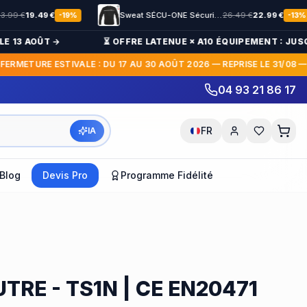
.49
€
Sweat SÉCU-ONE Sécurité Privée noir
26.49
€
22.99
€
-
19
%
-
13
%
13 AOÛT →
⏳ OFFRE LATENUE × A10 ÉQUIPEMENT : JUSQU'À
METURE ESTIVALE : DU 17 AU 30 AOÛT 2026 — REPRISE LE 31/08 — P
04 93 21 86 17
FR
IA
Blog
Devis Pro
Programme Fidélité
TRE - TS1N | CE EN20471