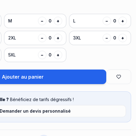
M
−
0
+
L
−
0
+
2XL
−
0
+
3XL
−
0
+
5XL
−
0
+
Ajouter au panier
le ?
Bénéficiez de tarifs dégressifs !
Demander un devis personnalisé