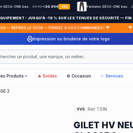
Pantalon SÉCU-ONE bas élastiqué Noir
23.99
€
20.90
€
Pantalon SÉCU-ONE bas non élastiqué noir
23.99
€
19
-
13
%
PEMENT : JUSQU'À -19 % SUR LES TENUES DE SÉCURITÉ — FIN LE 
— REPRISE LE 31/08 — PENSEZ À VOS COMMANDES ! 🌴
🌴 FER
Impression ou broderie de votre logo
les Produits
🔥 Soldes
♻️ Occasion
✨ Services
SSE 2
Réf:
TS1N
VVS
GILET HV NEU