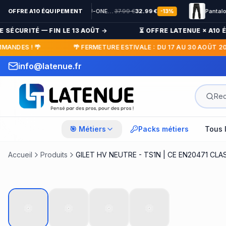
OFFRE A10 ÉQUIPEMENT
Veste Polaire SÉCU-ONE HV-TAPE Sécurité Privée noir
37.99
€
32.99
€
-
13
%
ÉCURITÉ — FIN LE 13 AOÛT →
⏳ OFFRE LATENUE × A10 ÉQUI
DES ! 🌴
🌴 FERMETURE ESTIVALE : DU 17 AU 30 AOÛT 2026 
info@latenue.fr
🎯 Métiers
Packs métiers
Tous 
Accueil
Produits
GILET HV NEUTRE - TS1N | CE EN20471 CLA
Nouveau