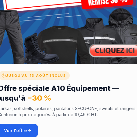
diée ainsi qu’un compartiment stylo vous assurent de garder vos 
ousseau de clés, un badge d’accès ou tout autre accessoire nécess
JUSQU'AU 13 AOÛT INCLUS
Offre spéciale A10 Équipement —
jusqu'à
−30 %
arkas, softshells, polaires, pantalons SÉCU-ONE, sweats et rangers
enturion à prix négociés. À partir de 19,49 € HT.
Voir l'offre