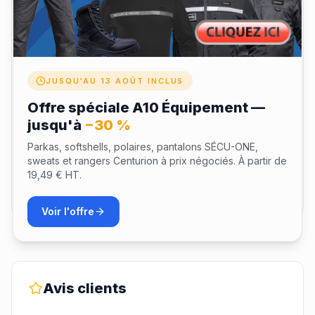
Verseidag, Cocoon, Burgmann
Dimensions
- 2 velcros avant: 10X5cm
- 1 velcro arriere: 11X28cm
Matériaux
JUSQU'AU 13 AOÛT INCLUS
- Nylon 1000 Deniers
Offre spéciale A10 Équipement —
jusqu'à
−30 %
Matière & coupe
Parkas, softshells, polaires, pantalons SÉCU-ONE,
sweats et rangers Centurion à prix négociés. À partir de
19,49 € HT.
Livraison & retours
Voir l'offre
Avis clients