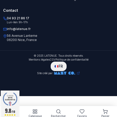
Contact
04 93 21 86 17
Lun-Ven 9h-17h
info@latenue.fr
56 Avenue Lanterne
06200 Nice, France
© 2025 LATENUE. Tous droits réservés.
Mentions légales
CGV
Politique de confidentialité
FR
Site créé par
9.8
9.8
/10
/10
Accueil
Catalogue
Rechercher
Favoris
Panier