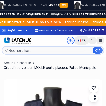
Veste Softshell SÉCU-ONE HV-TAPE Sécurité Privée noir
51.49
€
45.99
€
Veste Softshell SÉCU-O
-
11
%
FRE LATENUE × A10 ÉQUIPEMENT : JUSQU'À -19 % SUR LES TENUES DE SÉC
METURE ESTIVALE : DU 17 AU 30 AOÛT 2026 — REPRISE LE 31/08 — PENSEZ 
 Express en France et
30 jours pour c
info@latenue.fr
04 93 21 86 17
Paiement en 3x / 4x sans frais
International
gratuit
FR
IA
Accueil
Produits
Gilet d'intervention MOLLE porte plaques Police Municipale