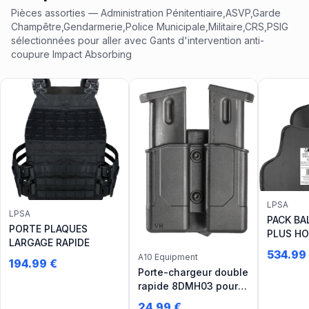
Pièces assorties
— Administration Pénitentiaire,ASVP,Garde
Champêtre,Gendarmerie,Police Municipale,Militaire,CRS,PSIG
sélectionnées pour aller avec
Gants d'intervention anti-
coupure Impact Absorbing
LPSA
LPSA
PACK BA
PORTE PLAQUES
PLUS HO
LARGAGE RAPIDE
0101.04
534.99
A10 Equipment
(LPSA)
194.99
€
Porte-chargeur double
rapide 8DMH03 pour
pistolet automatique
24.99
€