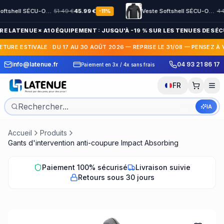
Veste Softshell SÉCU-ONE HV-TAPE Sécurité Privée noir
51.49
€
45.99
€
Veste Softshell SÉCU-ONE flap Sécurité Privée noir
44.99
-
11
%
RE LATENUE × A10 ÉQUIPEMENT : JUSQU'À -19 % SUR LES TENUES DE SÉCU
ETURE ESTIVALE : DU 17 AU 30 AOÛT 2026 — REPRISE LE 31/08 — PENSEZ À 
 Express en France et
30 jours pour c
info@latenue.fr
04 93 21 86 17
Paiement en 3x / 4x sans frais
International
gratuit
FR
IA
Accueil
Produits
Gants d'intervention anti-coupure Impact Absorbing
Paiement 100% sécurisé
Livraison suivie
Retours sous 30 jours