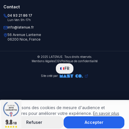
Contact
04 93 21 86 17
Lun-Ven 9h-17h
info@latenue.fr
56 Avenue Lanterne
06200 Nice, France
© 2025 LATENUE. Tous droits réservés.
Mentions légales
CGV
Politique de confidentialité
FR
Site créé par
Nous utilisons des cookies de mesure d'audience et
publicitaires pour améliorer votre expérience.
En savoir plus
9.8
9.8
Refuser
Accepter
/10
/10
Accueil
Catalogue
Rechercher
Favoris
Panier