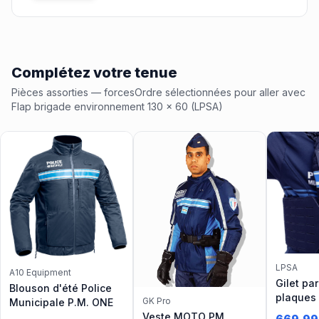
Complétez votre tenue
Pièces assorties
— forcesOrdre
sélectionnées pour aller avec
Flap brigade environnement 130 x 60 (LPSA)
LPSA
A10 Equipment
Gilet pa
Blouson d'été Police
plaques
GK Pro
Municipale P.M. ONE
Release 
Veste MOTO PM