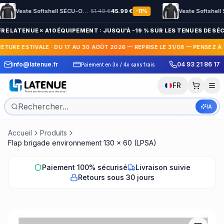
Veste Softshell SÉCU-ONE HV-TAPE Sécurité Privée noir
51.49
€
45.99
€
-
11
%
RE LATENUE × A10 ÉQUIPEMENT : JUSQU'À -19 % SUR LES TENUES DE SÉCU
ETURE ESTIVALE : DU 17 AU 30 AOÛT 2026 — REPRISE LE 31/08 — PENSEZ À
 Express en France et
30 jours pour c
info@latenue.fr
04 93 21 86 17
Paiement en 3x / 4x sans frais
International
gratuit
FR
IA
Accueil
Produits
Flap brigade environnement 130 x 60 (LPSA)
Paiement 100% sécurisé
Livraison suivie
Retours sous 30 jours