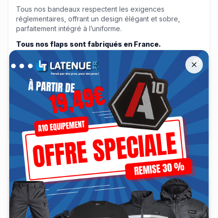
Tous nos bandeaux respectent les exigences
réglementaires, offrant un design élégant et sobre,
parfaitement intégré à l’uniforme.
Tous nos flaps sont fabriqués en France.
Offre spéciale A10 Équipement jusqu'à −30 %
Remise jusqu'à 30 % sur les tenues A10 Équipement jusqu'au 13 a
Dimensions : 130 x 60 mm
Close
Matière & coupe
Livraison & retours
Avis clients