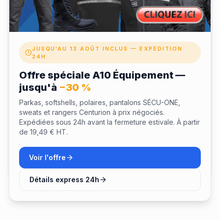
Laisser un avis
Votre nom
JUSQU'AU 13 AOÛT INCLUS — EXPÉDITION
24H
Note
Offre spéciale A10 Équipement —
jusqu'à
−30 %
Parkas, softshells, polaires, pantalons SÉCU-ONE,
sweats et rangers Centurion à prix négociés.
Expédiées sous 24h avant la fermeture estivale. À partir
de 19,49 € HT.
Envoyer mon avis
Voir l'offre
Détails express 24h