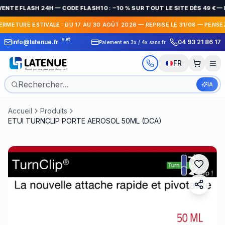
VENTE FLASH 24H — CODE FLASH10 : −10 % SUR TOUT LE SITE DÈS 49 € 
ERMETURE ESTIVALE : DU 17 AU 30 AOÛT 2026 — REPRISE LE 31/08 — PENSE
 Express en France et
30 jours pour c
info@latenue.fr
04 93 21 86 17
Paiement en 3x / 4x sans frais
International
gratuit
FR
IA
Accueil
Produits
ETUI TURNCLIP PORTE AEROSOL 50ML (DCA)