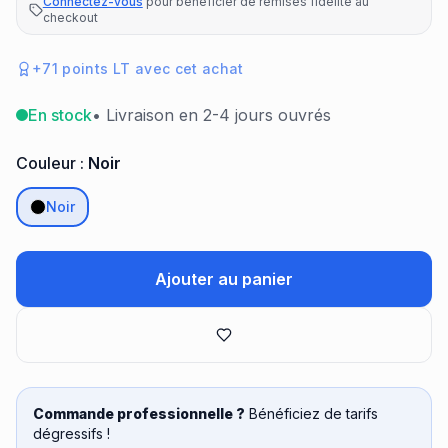
Connectez-vous
pour bénéficier de remises fidélité au
checkout
+
71
points LT avec cet achat
En stock
• Livraison en 2-4 jours ouvrés
Couleur :
Noir
Noir
Ajouter au panier
Commande professionnelle ?
Bénéficiez de tarifs
dégressifs !