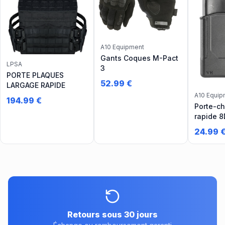
A10 Equipment
Gants Coques M-Pact
LPSA
3
PORTE PLAQUES
52.99
€
LARGAGE RAPIDE
A10 Equip
194.99
€
Porte-c
rapide 
pistolet
24.99
Retours sous 30 jours