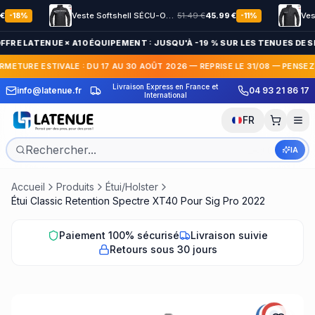
Veste Softshell SÉCU-ONE HV-TAPE Sécurité Privée noir
51.49
€
45.99
€
%
-
11
%
FFRE LATENUE × A10 ÉQUIPEMENT : JUSQU'À -19 % SUR LES TENUES DE SÉ
RMETURE ESTIVALE : DU 17 AU 30 AOÛT 2026 — REPRISE LE 31/08 — PENSEZ
n Express en France et
30 jours pour c
info@latenue.fr
04 93 21 86 17
Paiement en 3x / 4x sans frais
International
gratuit
FR
IA
Accueil
Produits
Étui/Holster
Étui Classic Retention Spectre XT40 Pour Sig Pro 2022
Paiement 100% sécurisé
Livraison suivie
Retours sous 30 jours