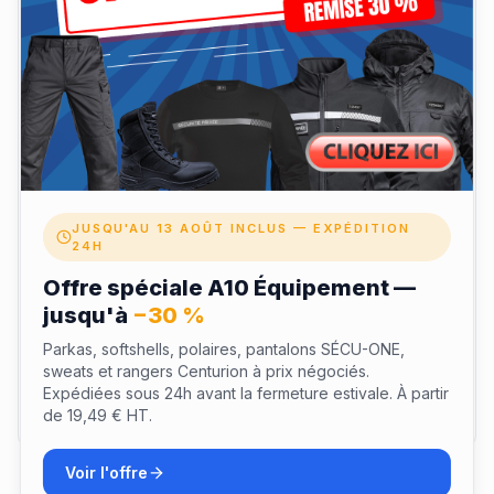
Extérieur : Polymère
Doublure : Croûte de cuir
Fil : Polyamide haute ténacité
Accessoires plastiques : Polymère
Visserie et accessoires métalliques : Inox et acier traité
anti-corrosion
PRODUITS COMPATIBLES :
JUSQU'AU 13 AOÛT INCLUS — EXPÉDITION
Ceinture de 40mm
24H
SIG PRO 2022
Offre spéciale A10 Équipement —
jusqu'à
−30 %
Matière & coupe
Parkas, softshells, polaires, pantalons SÉCU-ONE,
sweats et rangers Centurion à prix négociés.
Expédiées sous 24h avant la fermeture estivale. À partir
Livraison & retours
de 19,49 € HT.
Voir l'offre