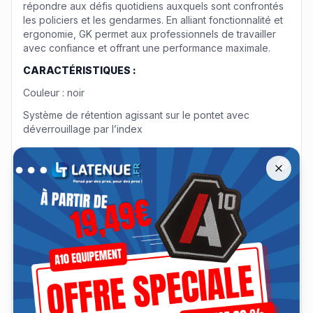
répondre aux défis quotidiens auxquels sont confrontés
les policiers et les gendarmes. En alliant fonctionnalité et
ergonomie, GK permet aux professionnels de travailler
avec confiance et offrant une performance maximale.
CARACTÉRISTIQUES :
Couleur : noir
Système de rétention agissant sur le pontet avec
déverrouillage par l’index
Offre spéciale A10 Équipement jusqu'à −30 %
Dégainée rapide et naturelle : le doigt le long de la
Remise jusqu'à 30 % sur les tenues A10 Équipement jusqu'au 13 a
carcasse
Close
Rengainée avec verrouillage automatique : un « clic »
distinct signale que l’alarme est sécurisée
Si l’arme est tirée vers le haut avant d’avoir appuyé sur le
bouton, ce dernier se bloque et interdit la sortie de
l’arme. C’est une sécurité supplémentaire prévue en cas
de tentative d’arrachage Passage de ceinture : 45mm
Disponible en droitier et gaucher
COMPOSITION :