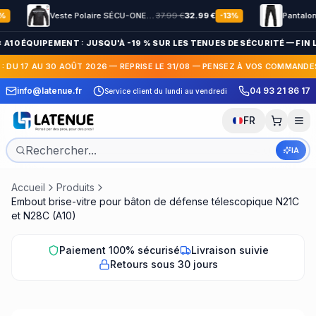
Veste Polaire SÉCU-ONE HV-TAPE Sécurité Privée noir
37.99
€
32.99
€
-
13
%
 A10 ÉQUIPEMENT : JUSQU'À -19 % SUR LES TENUES DE SÉCURITÉ — FIN L
: DU 17 AU 30 AOÛT 2026 — REPRISE LE 31/08 — PENSEZ À VOS COMMANDES 
 pour changer d'avis
info@latenue.fr
04 93 21 86 17
Service client du lundi au vendredi
Impression ou brode
gratuitement
FR
IA
Accueil
Produits
Embout brise-vitre pour bâton de défense télescopique N21C
et N28C (A10)
Paiement 100% sécurisé
Livraison suivie
Retours sous 30 jours