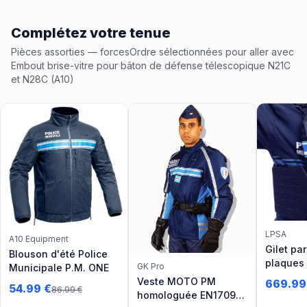
Complétez votre tenue
Pièces assorties
— forcesOrdre
sélectionnées pour aller avec
Embout brise-vitre pour bâton de défense télescopique N21C
et N28C (A10)
LPSA
A10 Equipment
Gilet pa
Blouson d'été Police
plaques
GK Pro
Municipale P.M. ONE
Release 
Veste MOTO PM
669.99
54.99
€
86.99
€
Municipa
homologuée EN17092-
0101.04