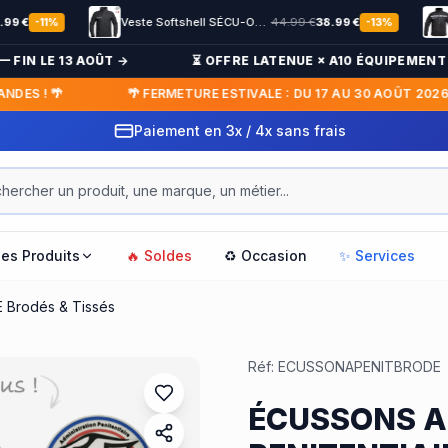
Veste Softshell SÉCU-ONE flap Sécurité Privée noir
44.99
€
38.99
€
%
-
13
%
N LE 13 AOÛT →
⏳ OFFRE LATENUE × A10 ÉQUIPEMENT : JU
 ! 🌴
🌴 FERMETURE ESTIVALE : DU 17 AU 30 AOÛT 2026 — R
Paiement en 3x / 4x sans frais
les Produits
🔥 Soldes
♻️ Occasion
✨ Services
Brodés & Tissés
Réf:
ECUSSONAPENITBRODE
ÉCUSSONS A