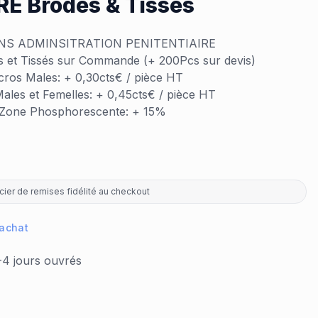
E Brodés & Tissés
S ADMINSITRATION PENITENTIAIRE
 et Tissés sur Commande (+ 200Pcs sur devis)
cros Males: + 0,30cts€ / pièce HT
ales et Femelles: + 0,45cts€ / pièce HT
Zone Phosphorescente: + 15%
ier de remises fidélité au checkout
 achat
-4 jours ouvrés