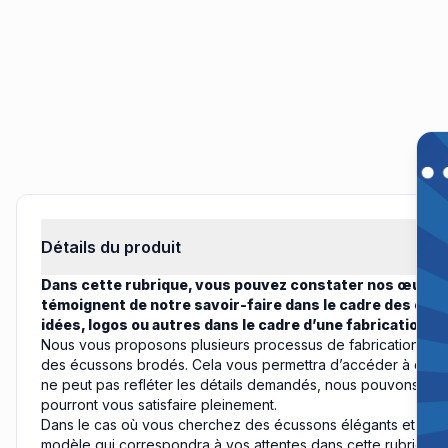
Off
Remi
Informations produit
Détails du produit
Dans cette rubrique, vous pouvez constater nos œuvres d
témoignent de notre savoir-faire dans le cadre des éc
idées, logos ou autres dans le cadre d’une fabrication 
Nous vous proposons plusieurs processus de fabrication suiv
des écussons brodés. Cela vous permettra d’accéder à des modè
ne peut pas refléter les détails demandés, nous pouvons réali
pourront vous satisfaire pleinement.
Dans le cas où vous cherchez des écussons élégants et pratiq
modèle qui correspondra à vos attentes dans cette rubrique. 