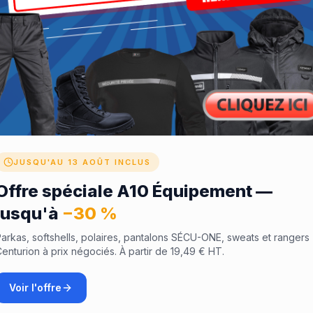
 pour embellir et personnaliser encore plus vos écussons. Nous pou
 pouvons aussi vous proposer des finitions phosphorescentes, etc.
JUSQU'AU 13 AOÛT INCLUS
Offre spéciale A10 Équipement —
jusqu'à
−30 %
arkas, softshells, polaires, pantalons SÉCU-ONE, sweats et rangers
enturion à prix négociés. À partir de 19,49 € HT.
Voir l'offre
Note