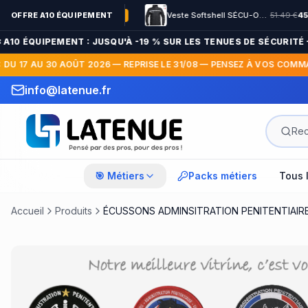
ir
79.99
OFFRE A10 ÉQUIPEMENT
€
65.99
€
Veste Softshell SÉCU-ONE HV-TAPE Sécurité Privée noir
51.49
€
45.99
€
-
18
%
-
11
0 ÉQUIPEMENT : JUSQU'À -19 % SUR LES TENUES DE SÉCURITÉ — FI
 17 AU 30 AOÛT 2026 — REPRISE LE 31/08 — PENSEZ À VOS COMMANDES
info@latenue.fr
🎯 Métiers
Packs métiers
Tous 
Accueil
Produits
ÉCUSSONS ADMINSITRATION PENITENTIAIRE 