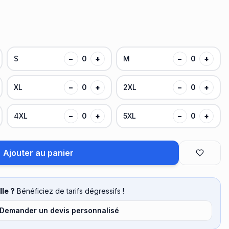
S
−
0
+
M
−
0
+
XL
−
0
+
2XL
−
0
+
4XL
−
0
+
5XL
−
0
+
Ajouter au panier
le ?
Bénéficiez de tarifs dégressifs !
Demander un devis personnalisé