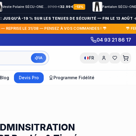
Veste Polaire SÉCU-ONE HV-TAPE Sécurité Privée noir
37.99
€
32.99
€
Pantalon SÉCU-ONE bas élastiqué Noir
23
-
13
%
SQU'À -19 % SUR LES TENUES DE SÉCURITÉ — FIN LE 13 AOÛT →
EPRISE LE 31/08 — PENSEZ À VOS COMMANDES ! 🌴
🌴 FERME
04 93 21 86 17
FR
IA
Blog
Devis Pro
Programme Fidélité
DMINSITRATION