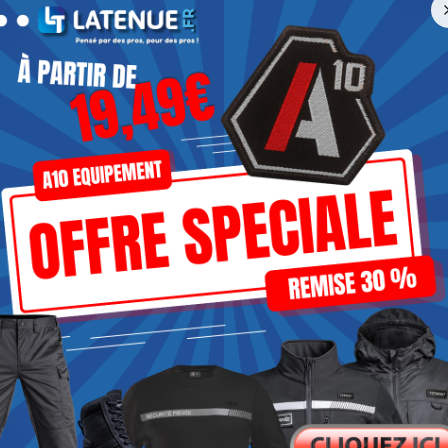
ures cotées avec ouverture d’environ 18cm 2 grandes poches intér
 ThinsulateTMMC 83% polyester recyclé, 17% polyester Zip : YKK
Note