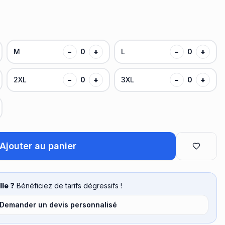
M
−
0
+
L
−
0
+
2XL
−
0
+
3XL
−
0
+
Ajouter au panier
le ?
Bénéficiez de tarifs dégressifs !
Demander un devis personnalisé