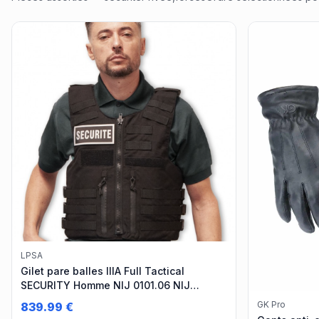
LPSA
Gilet pare balles IIIA Full Tactical
SECURITY Homme NIJ 0101.06 NIJ
0115.00 - L2 E2
GK Pro
839.99
€