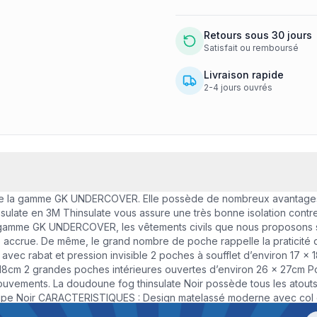
Retours sous 30 jours
Satisfait ou remboursé
Livraison rapide
2-4 jours ouvrés
de la gamme GK UNDERCOVER. Elle possède de nombreux avantages to
ulate en 3M Thinsulate vous assure une très bonne isolation contre l
 gamme GK UNDERCOVER, les vêtements civils que nous proposons so
ie accrue. De même, le grand nombre de poche rappelle la praticité
 avec rabat et pression invisible 2 poches à soufflet d’environ 17 x
8cm 2 grandes poches intérieures ouvertes d’environ 26 x 27cm Pour 
ouvements. La doudoune fog thinsulate Noir possède tous les atouts p
Taupe Noir CARACTERISTIQUES : Design matelassé moderne avec col 
re spéciale A10 Équipement jusqu'à −30 %
se jusqu'à 30 % sur les tenues A10 Équipement jusqu'au 13 août incl
fflet poitrine d’environ 14.5 x 15.5cm avec rabat et pression invisi