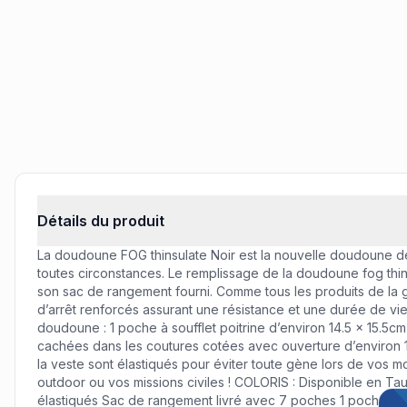
Informations produit
Détails du produit
La doudoune FOG thinsulate Noir est la nouvelle doudoune 
toutes circonstances. Le remplissage de la doudoune fog thins
son sac de rangement fourni. Comme tous les produits de la
d’arrêt renforcés assurant une résistance et une durée de v
doudoune : 1 poche à soufflet poitrine d’environ 14.5 x 15.5cm
cachées dans les coutures cotées avec ouverture d’environ 1
la veste sont élastiqués pour éviter toute gène lors de vos m
outdoor ou vos missions civiles ! COLORIS : Disponible en 
Off
Remi
élastiqués Sac de rangement livré avec 7 poches 1 poche à sou