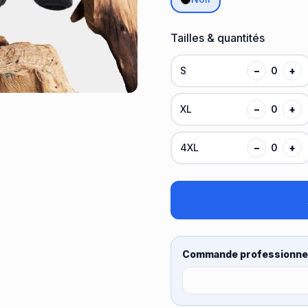
Tailles & quantités
S
−
0
+
XL
−
0
+
4XL
−
0
+
Commande professionnel