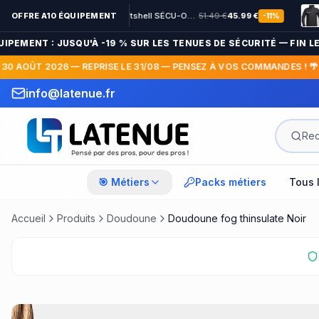
OFFRE A10 ÉQUIPEMENT
Veste Softshell SÉCU-ONE HV-TAPE Sécurité Privée noir
51.49
€
45.99
€
-
11
%
ENT : JUSQU'À -19 % SUR LES TENUES DE SÉCURITÉ — FIN LE 13 
AOÛT 2026 — REPRISE LE 31/08 — PENSEZ À VOS COMMANDES ! 🌴
info@latenue.fr
🎯 Métiers
Packs métiers
Tous 
Accueil
Produits
Doudoune
Doudoune fog thinsulate Noir