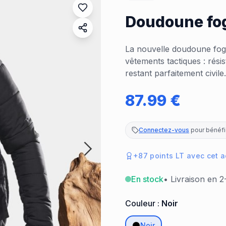
Doudoune fog
La nouvelle doudoune fog 
vêtements tactiques : rés
restant parfaitement civile.
87.99
€
Connectez-vous
pour bénéfic
+
87
points LT avec cet a
En stock
• Livraison en 2
Couleur :
Noir
Noir