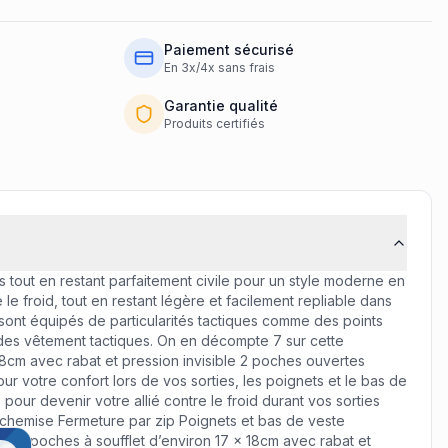
Paiement sécurisé
En 3x/4x sans frais
Garantie qualité
Produits certifiés
ut en restant parfaitement civile pour un style moderne en
e froid, tout en restant légère et facilement repliable dans
nt équipés de particularités tactiques comme des points
 des vêtement tactiques. On en décompte 7 sur cette
 18cm avec rabat et pression invisible 2 poches ouvertes
votre confort lors de vos sorties, les poignets et le bas de
our devenir votre allié contre le froid durant vos sorties
chemise Fermeture par zip Poignets et bas de veste
us.
ble 2 poches à soufflet d’environ 17 x 18cm avec rabat et