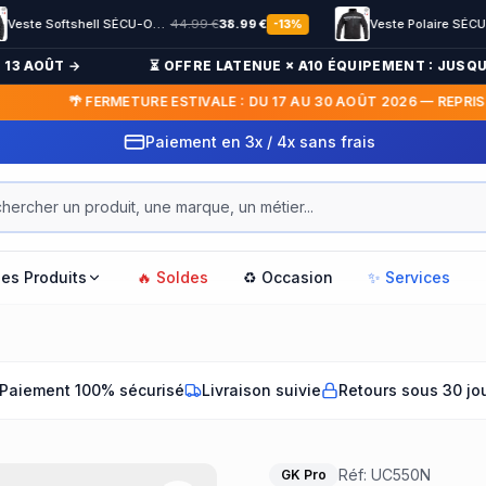
Veste Softshell SÉCU-ONE flap Sécurité Privée noir
44.99
€
38.99
€
Veste Polaire SÉCU-ONE HV-TAPE Sécurité Privée noir
37.99
-
13
%
AOÛT →
⏳ OFFRE LATENUE × A10 ÉQUIPEMENT : JUSQU'À -1
🌴 FERMETURE ESTIVALE : DU 17 AU 30 AOÛT 2026 — REPRISE LE 
Paiement en 3x / 4x sans frais
les Produits
🔥 Soldes
♻️ Occasion
✨ Services
Paiement 100% sécurisé
Livraison suivie
Retours sous 30 jo
Réf:
UC550N
GK Pro