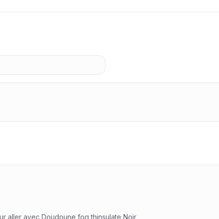
ur aller avec
Doudoune fog thinsulate Noir