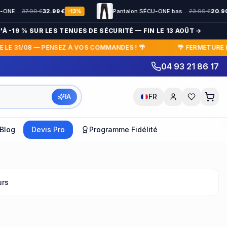
€
32.99
€
Pantalon SÉCU-ONE bas élastiqué Noir
23.99
€
20.90
€
-
13
%
-
13
%
9 % SUR LES TENUES DE SÉCURITÉ — FIN LE 13 AOÛT →
⏳ 
31/08 — PENSEZ À VOS COMMANDES ! 🌴
🌴 FERMETURE ESTIVA
04 93 21 86 17
FR
IA
Blog
Devis Pro
Programme Fidélité
urs