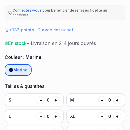
Connectez-vous
pour bénéficier de remises fidélité au
checkout
+
132
points LT avec cet achat
En stock
• Livraison en 2-4 jours ouvrés
Couleur :
Marine
Marine
Tailles & quantités
S
−
0
+
M
−
0
+
L
−
0
+
XL
−
0
+