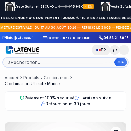
Veste Softshell SÉCU-ONE HV-TAPE Sécurité Privée noir
51.49
€
45.99
€
-
11
%
FRE LATENUE × A10 ÉQUIPEMENT : JUSQU'À -19 % SUR LES TENUES DE SÉ
METURE ESTIVALE : DU 17 AU 30 AOÛT 2026 — REPRISE LE 31/08 — PENSEZ 
 Express en France et
30 jours pour c
info@latenue.fr
04 93 21 86 17
Paiement en 3x / 4x sans frais
International
gratuit
FR
IA
Accueil
Produits
Combinaison
Combinaison Ultimate Marine
Paiement 100% sécurisé
Livraison suivie
Retours sous 30 jours