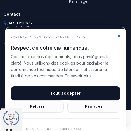
Parrainage
Contact
04 93 21 86 17
Lun-Ven 9h-17h
info@latenue.fr
SYSTÈME / CONFIDENTIALITÉ / V2.0
56 Avenue Lanterne
Respect de votre vie numérique.
06200 Nice, France
Comme pour nos équipements, nous privilégions la
clarté. Nous utilisons des cookies pour optimiser la
© 2025 LATENUE. Tous droits réservés.
performance technique de latenue.fr et assurer la
Mentions légales
CGV
Politique de confidentialité
fluidité de vos commandes.
En savoir plus
FR
Site créé par
Tout accepter
Refuser
Réglages
9.8
9.8
CONSULTER LA POLITIQUE DE CONFIDENTIALITÉ →