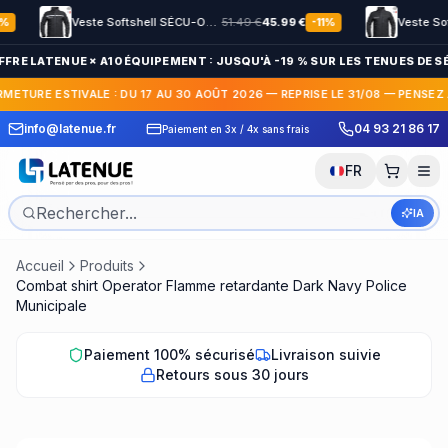
Veste Softshell SÉCU-ONE HV-TAPE Sécurité Privée noir
51.49
€
45.99
€
-
11
%
FFRE LATENUE × A10 ÉQUIPEMENT : JUSQU'À -19 % SUR LES TENUES DE SÉ
RMETURE ESTIVALE : DU 17 AU 30 AOÛT 2026 — REPRISE LE 31/08 — PENSEZ
 Express en France et
30 jours pour c
info@latenue.fr
04 93 21 86 17
Paiement en 3x / 4x sans frais
International
gratuit
FR
IA
Accueil
Produits
Combat shirt Operator Flamme retardante Dark Navy Police
Municipale
Paiement 100% sécurisé
Livraison suivie
Retours sous 30 jours