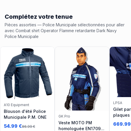
Complétez votre tenue
Pièces assorties
— Police Municipale
sélectionnées pour aller
avec
Combat shirt Operator Flamme retardante Dark Navy
Police Municipale
LPSA
A10 Equipment
Gilet pa
Blouson d'été Police
plaques
GK Pro
Municipale P.M. ONE
Release 
Veste MOTO PM
669.99
54.99
€
86.99
€
Municipa
homologuée EN17092-