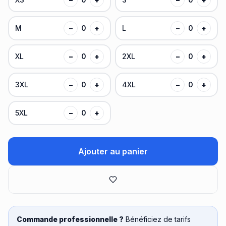
M
−
0
+
L
−
0
+
XL
−
0
+
2XL
−
0
+
3XL
−
0
+
4XL
−
0
+
5XL
−
0
+
Ajouter au panier
Commande professionnelle ?
Bénéficiez de tarifs