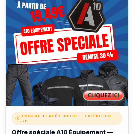
Avis clients
Laisser un avis
Votre nom
Note
JUSQU'AU 13 AOÛT INCLUS — EXPÉDITION
24H
Offre spéciale A10 Équipement —