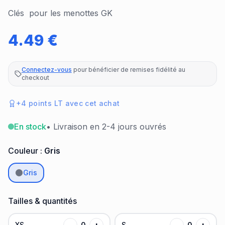
Clés pour les menottes GK
4.49
€
Connectez-vous
pour bénéficier de remises fidélité au
checkout
+
4
points LT avec cet achat
En stock
• Livraison en 2-4 jours ouvrés
Couleur :
Gris
Gris
Tailles & quantités
XS
−
0
+
S
−
0
+