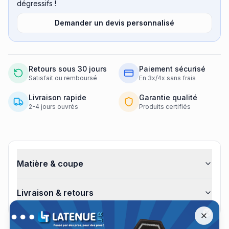
dégressifs !
Demander un devis personnalisé
Retours sous 30 jours
Paiement sécurisé
Satisfait ou remboursé
En 3x/4x sans frais
Livraison rapide
Garantie qualité
2-4 jours ouvrés
Produits certifiés
Informations produit
Matière & coupe
Livraison & retours
Offre spéciale A10 Équipement jusqu'à −30 %
Remise jusqu'à 30 % sur les tenues A10 Équipement jusqu'au 13 a
Close