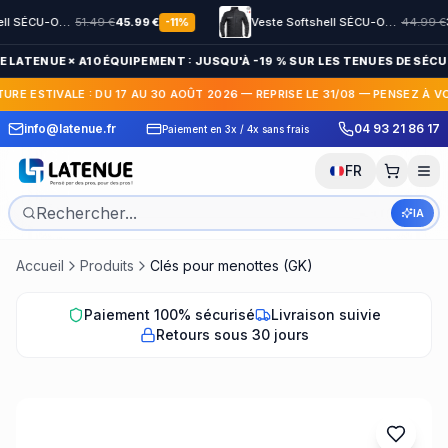
Veste Softshell SÉCU-ONE HV-TAPE Sécurité Privée noir
51.49
€
45.99
€
Veste Softshell SÉCU-ONE flap Sécurité Privée noir
44.99
€
38.9
-
11
%
E LATENUE × A10 ÉQUIPEMENT : JUSQU'À -19 % SUR LES TENUES DE SÉCUR
URE ESTIVALE : DU 17 AU 30 AOÛT 2026 — REPRISE LE 31/08 — PENSEZ À V
 Express en France et
30 jours pour c
info@latenue.fr
04 93 21 86 17
Paiement en 3x / 4x sans frais
International
gratuit
FR
IA
Accueil
Produits
Clés pour menottes (GK)
Paiement 100% sécurisé
Livraison suivie
Retours sous 30 jours