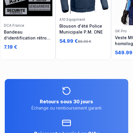
A10 Equipment
DCA France
Blouson d'été Police
GK Pro
Municipale P.M. ONE
Bandeau
Veste 
d’identification rétro-
54.99
€
86.99
€
homolog
réflechissant fond gris
7.19
€
3 niv AA
Gendarmerie 26x6
549.99
(DCA)
Retours sous 30 jours
Échange ou remboursement garanti