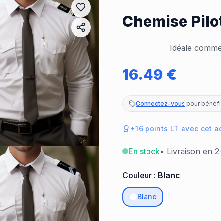
Chemise Pilo
Idéale comme
16.49
€
Connectez-vous
pour bénéfic
+
16
points LT avec cet a
En stock
• Livraison en 2
Couleur :
Blanc
Blanc