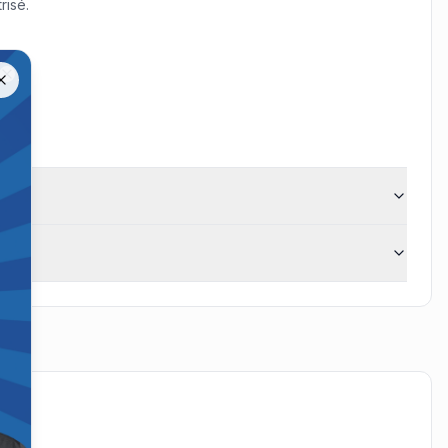
risé.
us.
Close