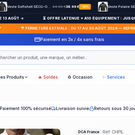
Veste Softshell SÉCU-ONE flap Sécurité Privée noir
44.99
€
38.99
€
Veste Polaire SÉCU-ONE HV-TAPE Sécurité Privée noir
37.99
-
13
%
AOÛT →
⏳ OFFRE LATENUE × A10 ÉQUIPEMENT : JUSQU'À -1
🌴 FERMETURE ESTIVALE : DU 17 AU 30 AOÛT 2026 — REPRISE LE 
les Produits
🔥 Soldes
♻️ Occasion
✨ Services
Paiement 100% sécurisé
Livraison suivie
Retours sous 30 jo
Réf:
CHPIL
DCA France