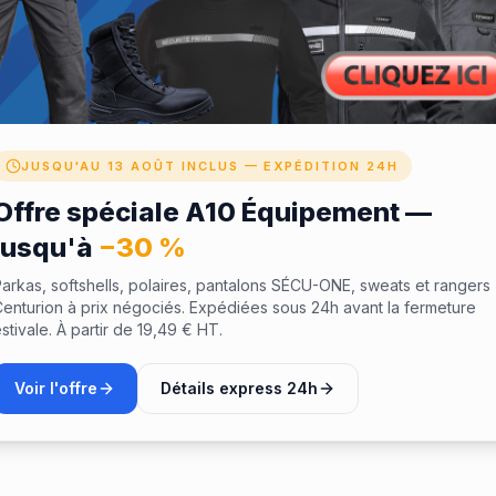
Note
JUSQU'AU 13 AOÛT INCLUS — EXPÉDITION 24H
Offre spéciale A10 Équipement —
jusqu'à
−30 %
arkas, softshells, polaires, pantalons SÉCU-ONE, sweats et rangers
enturion à prix négociés. Expédiées sous 24h avant la fermeture
stivale. À partir de 19,49 € HT.
Voir l'offre
Détails express 24h