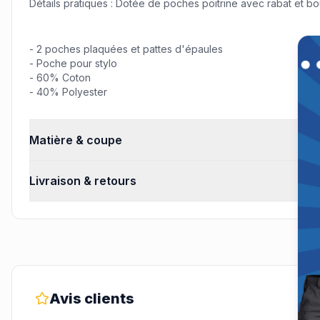
Détails pratiques : Dotée de poches poitrine avec rabat et bout
Off
Remi
- 2 poches plaquées et pattes d'épaules
- Poche pour stylo
- 60% Coton
- 40% Polyester
Matière & coupe
Livraison & retours
Avis clients