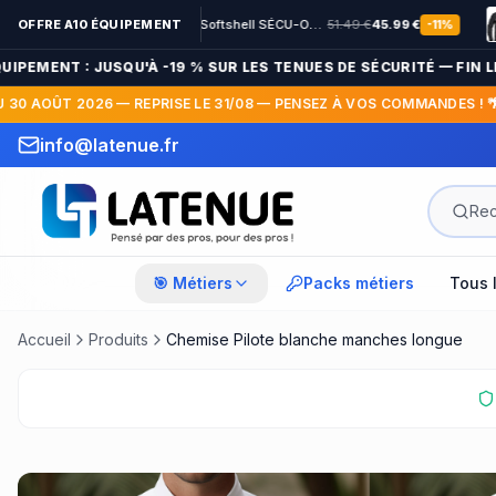
OFFRE A10 ÉQUIPEMENT
Veste Softshell SÉCU-ONE HV-TAPE Sécurité Privée noir
51.49
€
45.99
€
-
11
%
ENT : JUSQU'À -19 % SUR LES TENUES DE SÉCURITÉ — FIN LE 13 
OÛT 2026 — REPRISE LE 31/08 — PENSEZ À VOS COMMANDES ! 🌴
info@latenue.fr
ent en 3x / 4x sans frais
🎯 Métiers
Packs métiers
Tous 
Accueil
Produits
Chemise Pilote blanche manches longue