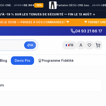
€
32.99
€
Pantalon SÉCU-ONE bas élastiqué Noir
23.99
€
20.90
€
-
13
%
-
13
%
9 % SUR LES TENUES DE SÉCURITÉ — FIN LE 13 AOÛT →
⏳ 
31/08 — PENSEZ À VOS COMMANDES ! 🌴
🌴 FERMETURE ESTIVA
04 93 21 86 17
30 jours pour changer d'avis gratuitement
FR
IA
Blog
Devis Pro
Programme Fidélité
urs