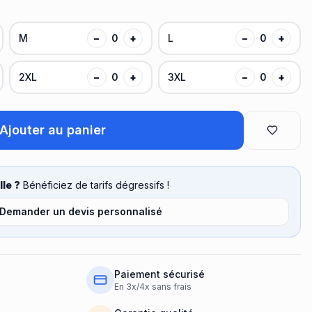
M
−
0
+
L
−
0
+
2XL
−
0
+
3XL
−
0
+
Ajouter au panier
le ?
Bénéficiez de tarifs dégressifs !
Demander un devis personnalisé
Paiement sécurisé
En 3x/4x sans frais