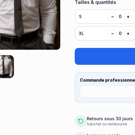
Tailles & quantités
S
−
0
+
XL
−
0
+
Commande professionnel
Retours sous 30 jours
Satisfait ou remboursé