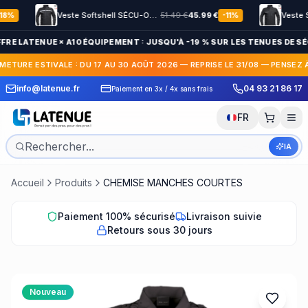
Veste Softshell SÉCU-ONE HV-TAPE Sécurité Privée noir
51.49
€
45.99
€
-
11
%
FRE LATENUE × A10 ÉQUIPEMENT : JUSQU'À -19 % SUR LES TENUES DE SÉC
METURE ESTIVALE : DU 17 AU 30 AOÛT 2026 — REPRISE LE 31/08 — PENSEZ 
 Express en France et
30 jours pour c
info@latenue.fr
04 93 21 86 17
Paiement en 3x / 4x sans frais
International
gratuit
FR
IA
Accueil
Produits
CHEMISE MANCHES COURTES
Paiement 100% sécurisé
Livraison suivie
Retours sous 30 jours
Nouveau