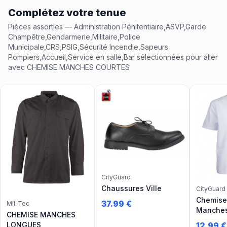
Complétez votre tenue
Pièces assorties
— Administration Pénitentiaire,ASVP,Garde
Champêtre,Gendarmerie,Militaire,Police
Municipale,CRS,PSIG,Sécurité Incendie,Sapeurs
Pompiers,Accueil,Service en salle,Bar
sélectionnées pour aller
avec
CHEMISE MANCHES COURTES
CityGuard
Chaussures Ville
CityGuard
Chemiset
37.99
€
Mil-Tec
Manches
CHEMISE MANCHES
LONGUES
12.99
€