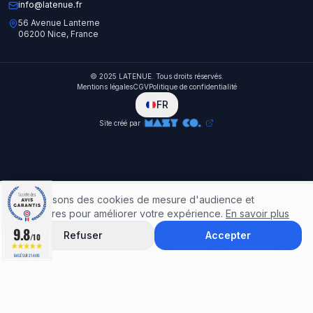
info@latenue.fr
56 Avenue Lanterne
06200 Nice, France
© 2025 LATENUE. Tous droits réservés.
Mentions légales
CGV
Politique de confidentialité
FR
Site créé par
Nous utilisons des cookies de mesure d'audience et
publicitaires pour améliorer votre expérience.
En savoir plus
9.8
9.8
Refuser
Accepter
/10
/10
Accueil
Catalogue
Rechercher
Favoris
Panier
BASÉ SUR 21 AVIS
BASÉ SUR 21 AVIS