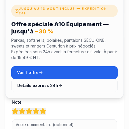
Livraison & retours
JUSQU'AU 13 AOÛT INCLUS — EXPÉDITION
24H
Offre spéciale A10 Équipement —
jusqu'à
−30 %
Parkas, softshells, polaires, pantalons SÉCU-ONE,
Avis clients
sweats et rangers Centurion à prix négociés.
Expédiées sous 24h avant la fermeture estivale. À partir
de 19,49 € HT.
Laisser un avis
Voir l'offre
Votre nom
Détails express 24h
Note