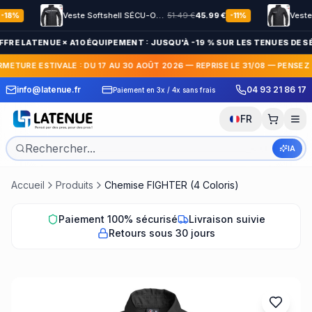
Veste Softshell SÉCU-ONE HV-TAPE Sécurité Privée noir
51.49
€
45.99
€
-
11
%
FFRE LATENUE × A10 ÉQUIPEMENT : JUSQU'À -19 % SUR LES TENUES DE SÉ
RMETURE ESTIVALE : DU 17 AU 30 AOÛT 2026 — REPRISE LE 31/08 — PENSEZ
 Express en France et
30 jours pour c
info@latenue.fr
04 93 21 86 17
Paiement en 3x / 4x sans frais
International
gratuit
FR
IA
Accueil
Produits
Chemise FIGHTER (4 Coloris)
Paiement 100% sécurisé
Livraison suivie
Retours sous 30 jours