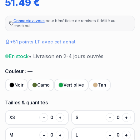
51.49
€
Connectez-vous
pour bénéficier de remises fidélité au
checkout
+
51
points LT avec cet achat
En stock
• Livraison en 2-4 jours ouvrés
Couleur :
—
Noir
Camo
Vert olive
Tan
Tailles & quantités
XS
−
0
+
S
−
0
+
M
−
0
+
L
−
0
+