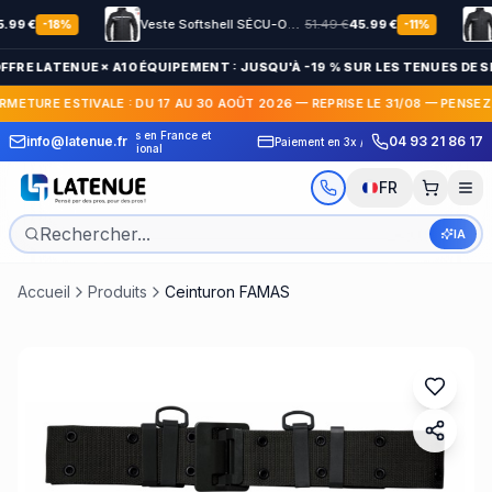
€
Veste Softshell SÉCU-ONE HV-TAPE Sécurité Privée noir
51.49
€
45.99
€
-
18
%
-
11
%
FFRE LATENUE × A10 ÉQUIPEMENT : JUSQU'À -19 % SUR LES TENUES DE SÉ
RMETURE ESTIVALE : DU 17 AU 30 AOÛT 2026 — REPRISE LE 31/08 — PENSEZ
 Express en France et
30 jours pour c
info@latenue.fr
04 93 21 86 17
Paiement en 3x / 4x sans frais
International
gratuit
FR
IA
Accueil
Produits
Ceinturon FAMAS