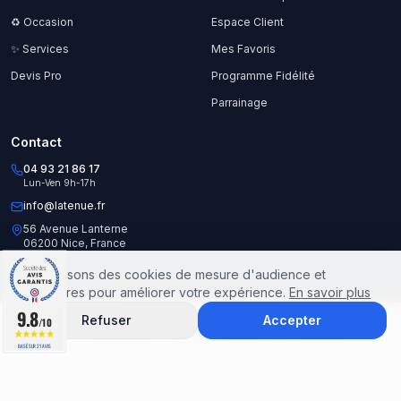
♻️ Occasion
Espace Client
✨ Services
Mes Favoris
Devis Pro
Programme Fidélité
Parrainage
Contact
04 93 21 86 17
Lun-Ven 9h-17h
info@latenue.fr
56 Avenue Lanterne
06200 Nice, France
Nous utilisons des cookies de mesure d'audience et
publicitaires pour améliorer votre expérience.
En savoir plus
© 2025 LATENUE. Tous droits réservés.
9.8
9.8
Mentions légales
CGV
Politique de confidentialité
Refuser
Accepter
/10
/10
FR
Accueil
Catalogue
Rechercher
Favoris
Panier
BASÉ SUR 21 AVIS
BASÉ SUR 21 AVIS
Site créé par