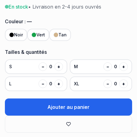
En stock
• Livraison en 2-4 jours ouvrés
Couleur :
—
Noir
Vert
Tan
Tailles & quantités
S
−
0
+
M
−
0
+
L
−
0
+
XL
−
0
+
Ajouter au panier