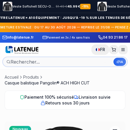
Veste Softshell SÉCU-ONE HV-TAPE Sécurité Privée noir
51.49
€
45.99
€
-
11
%
FRE LATENUE × A10 ÉQUIPEMENT : JUSQU'À -19 % SUR LES TENUES DE SÉ
RMETURE ESTIVALE : DU 17 AU 30 AOÛT 2026 — REPRISE LE 31/08 — PENSEZ 
 Express en France et
30 jours pour c
info@latenue.fr
04 93 21 86 17
Paiement en 3x / 4x sans frais
International
gratuit
FR
IA
Accueil
Produits
Casque balistique Pangolin® ACH HIGH CUT
Paiement 100% sécurisé
Livraison suivie
Retours sous 30 jours
Nouveau