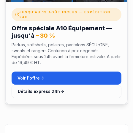
Rails ARC & Shroud NVG – Fixation rapide pour lampes,
casques anti-bruit, JVN/NVG, contrepoids.
JUSQU'AU 13 AOÛT INCLUS — EXPÉDITION
24H
Système de serrage à câble haute résistance – Molette
Offre spéciale A10 Équipement —
de serrage pour un ajustement précis.
jusqu'à
−30 %
Pads à mémoire de forme – Confort maximal, absorption
des impacts et dissipation thermique.
Parkas, softshells, polaires, pantalons SÉCU-ONE,
sweats et rangers Centurion à prix négociés.
Revêtement polyuréthane – Protège la coque contre
Expédiées sous 24h avant la fermeture estivale. À partir
l'humidité et les liquides.
de 19,49 € HT.
Matière & coupe
Voir l'offre
Livraison & retours
Détails express 24h