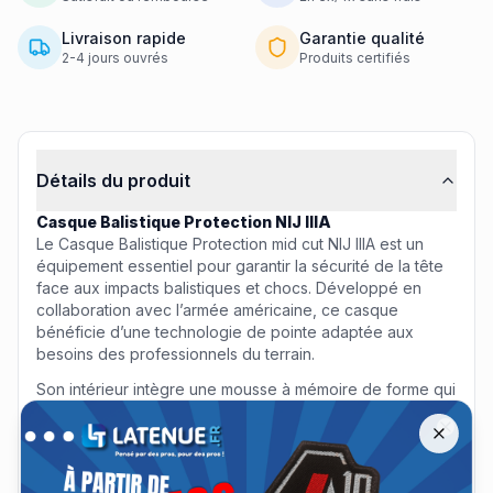
Livraison rapide
Garantie qualité
2-4 jours ouvrés
Produits certifiés
Informations produit
Détails du produit
Casque Balistique Protection NIJ IIIA
Le Casque Balistique Protection mid cut NIJ IIIA est un
équipement essentiel pour garantir la sécurité de la tête
face aux impacts balistiques et chocs. Développé en
collaboration avec l’armée américaine, ce casque
bénéficie d’une technologie de pointe adaptée aux
besoins des professionnels du terrain.
Son intérieur intègre une mousse à mémoire de forme qui
Offre spéciale A10 Équipement jusqu'à −30 %
Remise jusqu'à 30 % sur les tenues A10 Équipement jusqu'au 13 a
offre confort et s’ajuste parfaitement à la morphologie du
porteur, permettant un usage prolongé sans inconfort. La
Close
mentonnière ajustable assure un maintien précis et
sécurisé quelles que soient les conditions d’intervention.