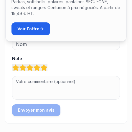
Avis clients
Parkas, softshells, polaires, pantalons SÉCU-ONE,
sweats et rangers Centurion à prix négociés. À partir de
19,49 € HT.
Laisser un avis
Voir l'offre
Votre nom
Note
Envoyer mon avis