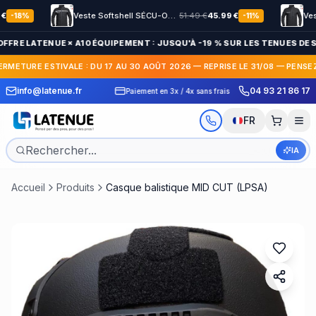
Veste Softshell SÉCU-ONE HV-TAPE Sécurité Privée noir
51.49
€
45.99
€
8
%
-
11
%
OFFRE LATENUE × A10 ÉQUIPEMENT : JUSQU'À -19 % SUR LES TENUES DE S
ERMETURE ESTIVALE : DU 17 AU 30 AOÛT 2026 — REPRISE LE 31/08 — PENSE
 Express en France et
30 jours pour c
info@latenue.fr
04 93 21 86 17
Paiement en 3x / 4x sans frais
International
gratuit
FR
IA
Accueil
Produits
Casque balistique MID CUT (LPSA)