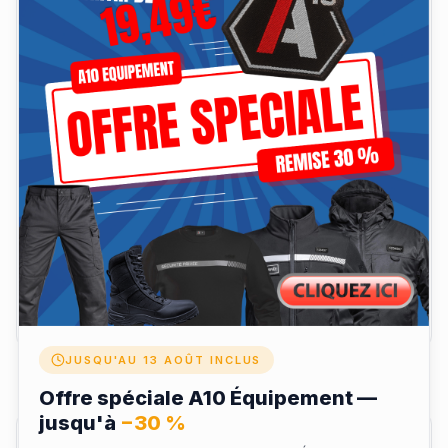
Pour plus de polyvalence, le casque est équipé d’un
support pour lunettes de vision nocturne et d’un
adaptateur de rail PICATINNY, facilitant l’ajout
d’accessoires tactiques comme lampes, caméras ou
systèmes de communication.
Ce modèle léger 1,55 à 1,65 kg sans la visière est
proposé en coloris noir, alliant résistance balistique,
ergonomie et modularité pour répondre aux exigences
des missions du terrain.
Matière & coupe
Livraison & retours
JUSQU'AU 13 AOÛT INCLUS
Offre spéciale A10 Équipement —
jusqu'à
−30 %