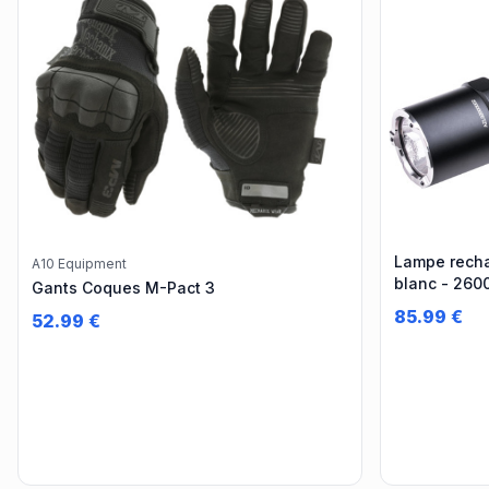
Lampe recha
A10 Equipment
blanc - 260
Gants Coques M-Pact 3
85.99
€
52.99
€