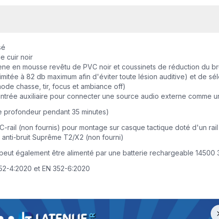
sé
e cuir noir
iène en mousse revêtu de PVC noir et coussinets de réduction du 
limitée à 82 db maximum afin d'éviter toute lésion auditive) et de 
(mode chasse, tir, focus et ambiance off)
trée auxiliaire pour connecter une source audio externe comme un
de profondeur pendant 35 minutes)
-rail (non fournis) pour montage sur casque tactique doté d'un rail
 anti-bruit Suprême T2/X2 (non fourni)
; peut également être alimenté par une batterie rechargeable 14500
352-4:2020 et EN 352-6:2020
re spéciale A10 Équipement jusqu'à −30 %
se jusqu'à 30 % sur les tenues A10 Équipement jusqu'au 13 août incl