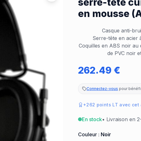
serre-tête cu
en mousse (A
Casque anti-brui
Serre-tête en acier 
Coquilles en ABS noir au
de PVC noir e
262.49
€
Connectez-vous
pour bénéfic
+
262
points LT avec cet
En stock
• Livraison en 2
Couleur :
Noir