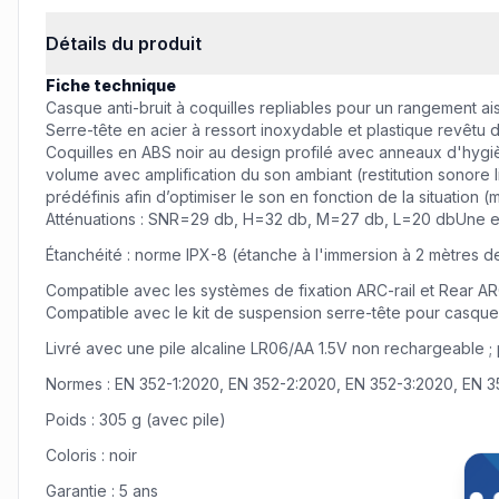
Informations produit
Détails du produit
Fiche technique
Casque anti-bruit à coquilles repliables pour un rangement ai
Serre-tête en acier à ressort inoxydable et plastique revêtu d
Coquilles en ABS noir au design profilé avec anneaux d'hyg
volume avec amplification du son ambiant (restitution sonore 
prédéfinis afin d’optimiser le son en fonction de la situation 
Atténuations : SNR=29 db, H=32 db, M=27 db, L=20 dbUne en
Étanchéité : norme IPX-8 (étanche à l'immersion à 2 mètres 
Compatible avec les systèmes de fixation ARC-rail et Rear ARC
Compatible avec le kit de suspension serre-tête pour casque
Livré avec une pile alcaline LR06/AA 1.5V non rechargeable 
Normes : EN 352-1:2020, EN 352-2:2020, EN 352-3:2020, EN 
Poids : 305 g (avec pile)
Coloris : noir
Off
Remi
Garantie : 5 ans