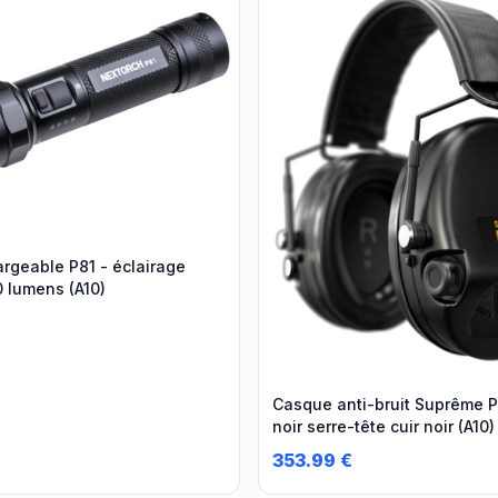
rgeable P81 - éclairage
0 lumens (A10)
Casque anti-bruit Suprême P
noir serre-tête cuir noir (A10)
353.99
€