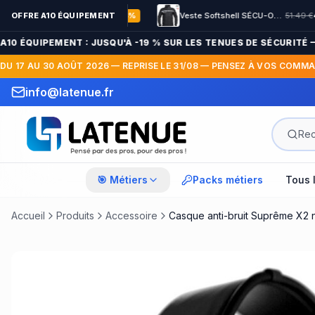
 Privée noir
79.99
OFFRE A10 ÉQUIPEMENT
€
65.99
€
Veste Softshell SÉCU-ONE HV-TAPE Sécurité Privée noir
51.49
€
45.99
€
-
18
%
-
11
 ÉQUIPEMENT : JUSQU'À -19 % SUR LES TENUES DE SÉCURITÉ — FIN
7 AU 30 AOÛT 2026 — REPRISE LE 31/08 — PENSEZ À VOS COMMANDES 
info@latenue.fr
🎯 Métiers
Packs métiers
Tous 
Accueil
Produits
Accessoire
Casque anti-bruit Suprême X2 n