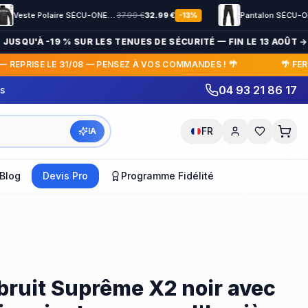
Veste Polaire SÉCU-ONE HV-TAPE Sécurité Privée noir
37.99
€
32.99
€
Pantalon SÉCU-ONE bas élastiqué Noir
23
-
13
%
QU'À -19 % SUR LES TENUES DE SÉCURITÉ — FIN LE 13 AOÛT →
PRISE LE 31/08 — PENSEZ À VOS COMMANDES ! 🌴
🌴 FERMETU
04 93 21 86 17
FR
IA
Blog
Devis Pro
Programme Fidélité
)
bruit Suprême X2 noir avec