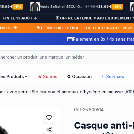
Veste Softshell SÉCU-ONE flap Sécurité Privée noir
44.99
€
38.99
€
%
-
13
%
 LE 13 AOÛT →
⏳ OFFRE LATENUE × A10 ÉQUIPEMENT : JUS
! 🌴
🌴 FERMETURE ESTIVALE : DU 17 AU 30 AOÛT 2026 — RE
Paiement en 3x / 4x sans frais
les Produits
🔥 Soldes
♻️ Occasion
✨ Services
oir avec serre-tête cuir noir et anneaux d'hygiène en mousse (A10
Réf:
35.600514
Casque anti-