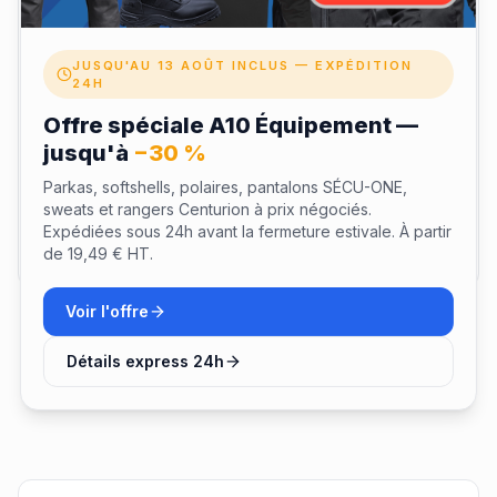
Note
JUSQU'AU 13 AOÛT INCLUS — EXPÉDITION
24H
Offre spéciale A10 Équipement —
jusqu'à
−30 %
Parkas, softshells, polaires, pantalons SÉCU-ONE,
sweats et rangers Centurion à prix négociés.
Expédiées sous 24h avant la fermeture estivale. À partir
Envoyer mon avis
de 19,49 € HT.
Voir l'offre
Détails express 24h