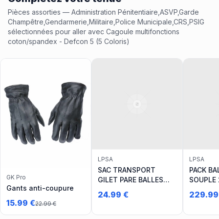
Pièces assorties
— Administration Pénitentiaire,ASVP,Garde
Champêtre,Gendarmerie,Militaire,Police Municipale,CRS,PSIG
sélectionnées pour aller avec
Cagoule multifonctions
coton/spandex - Defcon 5 (5 Coloris)
LPSA
LPSA
SAC TRANSPORT
PACK BA
GK Pro
GILET PARE BALLES
SOUPLE 
Gants anti-coupure
TAILLE S à L
SAPI NIJ 
24.99
€
229.99
JOULES l
15.99
€
22.99
€