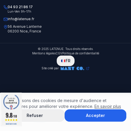
04 93 21 86 17
Lun-Ven 9h-17h
info@latenue.fr
56 Avenue Lanterne
06200 Nice, France
© 2025 LATENUE. Tous droits réservés.
Mentions légales
CGV
Politique de confidentialité
FR
Site créé par
Nous utilisons des cookies de mesure d'audience et
publicitaires pour améliorer votre expérience.
En savoir plus
9.8
9.8
Refuser
Accepter
/10
/10
Accueil
Catalogue
Rechercher
Favoris
Panier
BASÉ SUR 21 AVIS
BASÉ SUR 21 AVIS