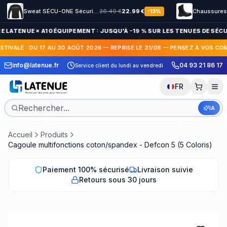
Sweat SÉCU-ONE Sécurité Privée noir
26.49
€
22.99
€
-
13
%
E LATENUE × A10 ÉQUIPEMENT : JUSQU'À -19 % SUR LES TENUES DE SÉCUR
TIVALE : DU 17 AU 30 AOÛT 2026 — REPRISE LE 31/08 — PENSEZ À VOS COM
 pour changer d'avis
info@latenue.fr
04 93 21 86 17
Service client du lundi au vendredi
Impression ou brode
gratuitement
FR
IA
Accueil
Produits
Cagoule multifonctions coton/spandex - Defcon 5 (5 Coloris)
Paiement 100% sécurisé
Livraison suivie
Retours sous 30 jours