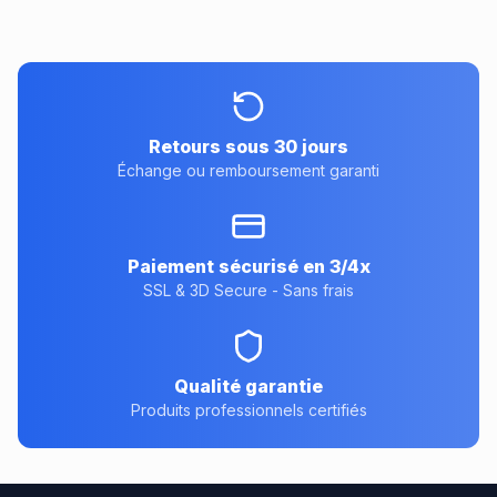
Retours sous 30 jours
Échange ou remboursement garanti
Paiement sécurisé en 3/4x
SSL & 3D Secure - Sans frais
Qualité garantie
Produits professionnels certifiés