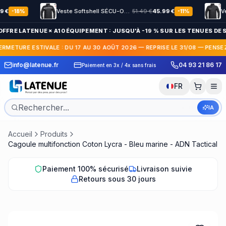
Veste Softshell SÉCU-ONE HV-TAPE Sécurité Privée noir
51.49
€
45.99
€
18
%
-
11
%
OFFRE LATENUE × A10 ÉQUIPEMENT : JUSQU'À -19 % SUR LES TENUES DE S
ERMETURE ESTIVALE : DU 17 AU 30 AOÛT 2026 — REPRISE LE 31/08 — PENSE
 Express en France et
30 jours pour c
info@latenue.fr
04 93 21 86 17
Paiement en 3x / 4x sans frais
International
gratuit
FR
IA
Accueil
Produits
Cagoule multifonction Coton Lycra - Bleu marine - ADN Tactical
Paiement 100% sécurisé
Livraison suivie
Retours sous 30 jours