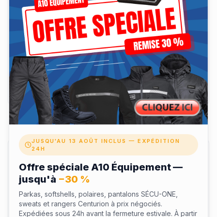
thermique et confort.
- Lavable en machine : facile à entretenir.
Matière & coupe
Livraison & retours
JUSQU'AU 13 AOÛT INCLUS — EXPÉDITION
24H
Avis clients
Offre spéciale A10 Équipement —
jusqu'à
−30 %
Laisser un avis
Parkas, softshells, polaires, pantalons SÉCU-ONE,
sweats et rangers Centurion à prix négociés.
Votre nom
Expédiées sous 24h avant la fermeture estivale. À partir