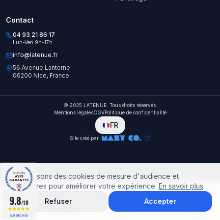
Contact
04 93 21 86 17
Lun-Ven 9h-17h
info@latenue.fr
56 Avenue Lanterne
06200 Nice, France
© 2025 LATENUE. Tous droits réservés.
Mentions légales
CGV
Politique de confidentialité
FR
Site créé par
Nous utilisons des cookies de mesure d'audience et
publicitaires pour améliorer votre expérience.
En savoir plus
9.8
9.8
Refuser
Accepter
/10
/10
Accueil
Catalogue
Rechercher
Favoris
Panier
BASÉ SUR 21 AVIS
BASÉ SUR 21 AVIS