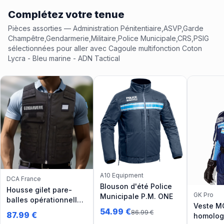
Complétez votre tenue
Pièces assorties
— Administration Pénitentiaire,ASVP,Garde
Champêtre,Gendarmerie,Militaire,Police Municipale,CRS,PSIG
sélectionnées pour aller avec
Cagoule multifonction Coton
Lycra - Bleu marine - ADN Tactical
A10 Equipment
DCA France
Blouson d'été Police
Housse gilet pare-
GK Pro
Municipale P.M. ONE
balles opérationnelle
Veste 
pour plaques
54.99
€
86.99
€
87.99
€
homolog
balistiques