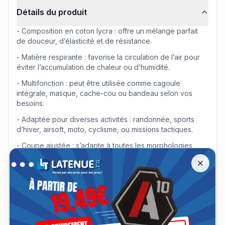
Informations produit
Détails du produit
- Composition en coton lycra : offre un mélange parfait
de douceur, d’élasticité et de résistance.
- Matière respirante : favorise la circulation de l’air pour
éviter l’accumulation de chaleur ou d’humidité.
- Multifonction : peut être utilisée comme cagoule
intégrale, masque, cache-cou ou bandeau selon vos
besoins.
- Adaptée pour diverses activités : randonnée, sports
d’hiver, airsoft, moto, cyclisme, ou missions tactiques.
- Coupe ajustée : s’adapte à toutes les morphologies
Offre spéciale A10 Équipement jusqu'à −30 %
Remise jusqu'à 30 % sur les tenues A10 Équipement jusqu'au 13 a
grâce à sa flexibilité.
Close
- Finitions douces : évite les irritations pour un port
prolongé.
- Couleur bleu marine : élégante, discrète et facile à
assortir.
- Léger mais isolant : assure un équilibre entre protection