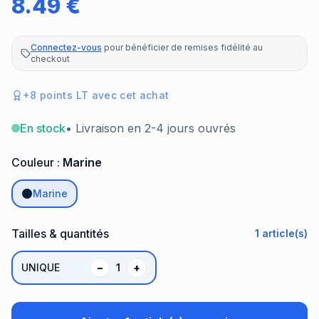
8.49
€
Connectez-vous
pour bénéficier de remises fidélité au
checkout
+
8
points LT avec cet achat
En stock
• Livraison en 2-4 jours ouvrés
Couleur :
Marine
Marine
Tailles & quantités
1
article(s)
UNIQUE
−
1
+