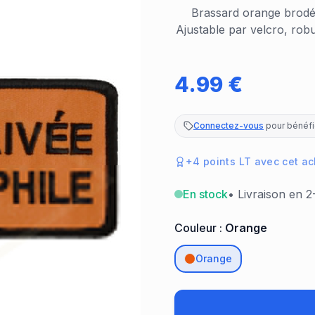
Brassard orange brod
Ajustable par velcro, robus
4.99
€
Connectez-vous
pour bénéfic
+
4
points LT avec cet ac
En stock
• Livraison en 2
Couleur :
Orange
Orange