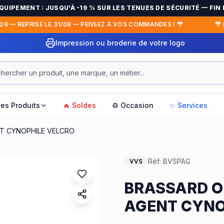
IPEMENT : JUSQU'À -19 % SUR LES TENUES DE SÉCURITÉ — FIN LE
 — REPRISE LE 31/08 — PENSEZ À VOS COMMANDES ! 🌴
🌴 FE
Impression ou broderie de votre logo
les Produits
🔥 Soldes
♻️ Occasion
✨ Services
T CYNOPHILE VELCRO
Réf:
BVSPAG
VVS
BRASSARD O
AGENT CYNO