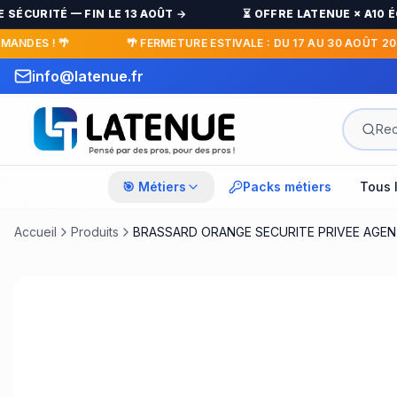
ÉCURITÉ — FIN LE 13 AOÛT →
⏳ OFFRE LATENUE × A10 ÉQU
NDES ! 🌴
🌴 FERMETURE ESTIVALE : DU 17 AU 30 AOÛT 2026
info@latenue.fr
🎯 Métiers
Packs métiers
Tous 
Accueil
Produits
BRASSARD ORANGE SECURITE PRIVEE AGEN