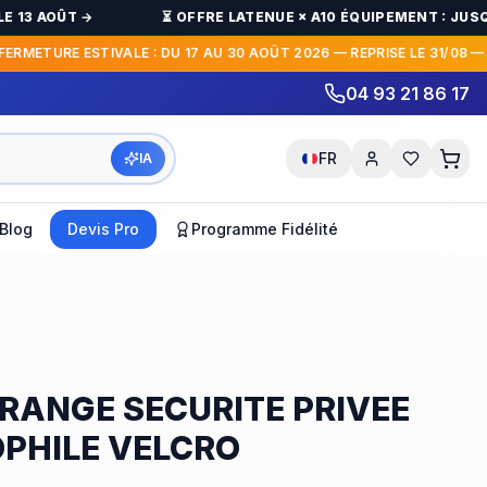
 13 AOÛT →
⏳ OFFRE LATENUE × A10 ÉQUIPEMENT : JUSQU'À
RMETURE ESTIVALE : DU 17 AU 30 AOÛT 2026 — REPRISE LE 31/08 — P
04 93 21 86 17
FR
IA
Blog
Devis Pro
Programme Fidélité
RANGE SECURITE PRIVEE
PHILE VELCRO