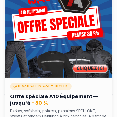
Tailles : de XS à 3XL
Grammage : 190 g/m²
Matière: 100% coton sergé.
Genre: Unisexe
Matière & coupe
Livraison & retours
JUSQU'AU 13 AOÛT INCLUS
Offre spéciale A10 Équipement —
Avis clients
jusqu'à
−30 %
Parkas, softshells, polaires, pantalons SÉCU-ONE,
sweats et rangers Centurion à prix négociés. À partir de