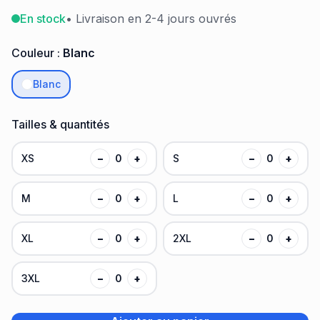
En stock
• Livraison en 2-4 jours ouvrés
Couleur :
Blanc
Blanc
Tailles & quantités
XS
−
0
+
S
−
0
+
M
−
0
+
L
−
0
+
XL
−
0
+
2XL
−
0
+
3XL
−
0
+