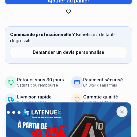
Ajouter au panier
Commande professionnelle ?
Bénéficiez de tarifs
dégressifs !
Demander un devis personnalisé
Retours sous 30 jours
Paiement sécurisé
Satisfait ou remboursé
En 3x/4x sans frais
Livraison rapide
Garantie qualité
2-4 jours ouvrés
Produits certifiés
Offre spéciale A10 Équipement jusqu'à −30 %
Remise jusqu'à 30 % sur les tenues A10 Équipement jusqu'au 13 a
Close
Informations produit
Détails du produit