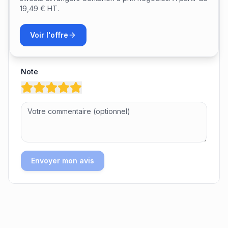
19,49 € HT.
Laisser un avis
Votre nom
Voir l'offre
Note
Envoyer mon avis