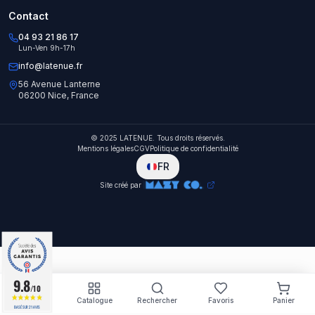
Contact
04 93 21 86 17
Lun-Ven 9h-17h
info@latenue.fr
56 Avenue Lanterne
06200 Nice, France
© 2025 LATENUE. Tous droits réservés.
Mentions légales
CGV
Politique de confidentialité
FR
Site créé par
9.8
9.8
/10
/10
Accueil
Catalogue
Rechercher
Favoris
Panier
BASÉ SUR 21 AVIS
BASÉ SUR 21 AVIS