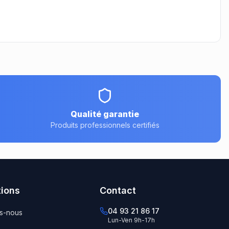
Qualité garantie
Produits professionnels certifiés
tions
Contact
04 93 21 86 17
s-nous
Lun-Ven 9h-17h