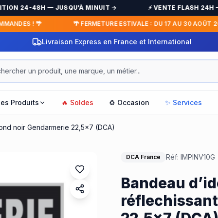
TION 24-48H — JUSQU'À MINUIT →
⚡ VENTE FLASH 24H — C
NDES ! 🌴
🌴 FERMETURE ESTIVALE : DU 17 AU 30 AOÛT 202
Paiement en 3x / 4x sans frais
les Produits
🔥 Soldes
♻️ Occasion
✨ Services
 fond noir Gendarmerie 22,5x7 (DCA)
Réf:
IMPINV10G
DCA France
Bandeau d’ide
réflechissan