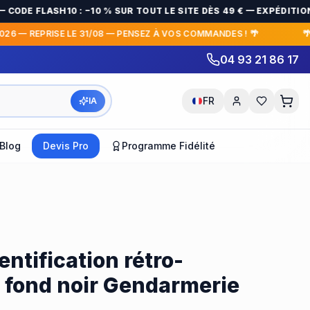
ODE FLASH10 : −10 % SUR TOUT LE SITE DÈS 49 € — EXPÉDITION 
6 — REPRISE LE 31/08 — PENSEZ À VOS COMMANDES ! 🌴
🌴 F
04 93 21 86 17
FR
IA
Blog
Devis Pro
Programme Fidélité
ntification rétro-
t fond noir Gendarmerie