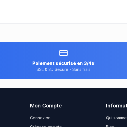
Paiement sécurisé en 3/4x
SSL & 3D Secure - Sans frais
Mon Compte
Informa
Connexion
Qui somme
Créer un compte
Blog