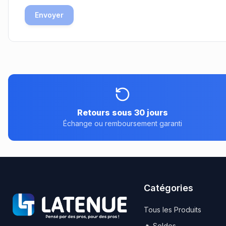
Envoyer
Retours sous 30 jours
Échange ou remboursement garanti
Catégories
Tous les Produits
🔥 Soldes