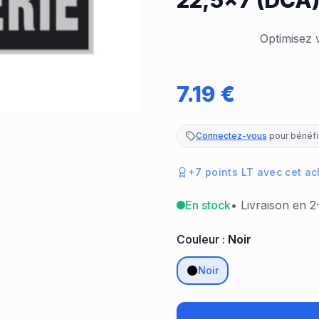
22,5x7 (DCA
Optimisez v
7.19
€
Connectez-vous
pour bénéfic
+
7
points LT avec cet ac
En stock
• Livraison en 2
Couleur :
Noir
Noir