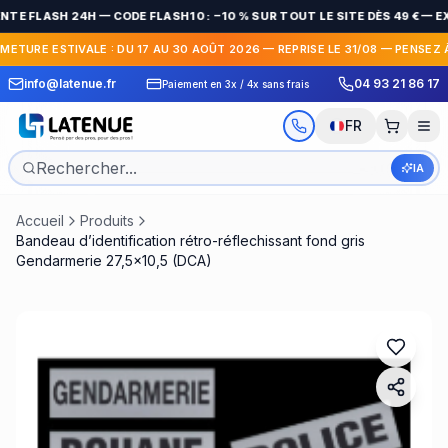
NTE FLASH 24H — CODE FLASH10 : −10 % SUR TOUT LE SITE DÈS 49 € — 
RMETURE ESTIVALE : DU 17 AU 30 AOÛT 2026 — REPRISE LE 31/08 — PENSEZ 
 Express en France et
30 jours pour c
info@latenue.fr
04 93 21 86 17
Paiement en 3x / 4x sans frais
International
gratuit
FR
IA
Accueil
Produits
Bandeau d’identification rétro-réflechissant fond gris
Gendarmerie 27,5x10,5 (DCA)