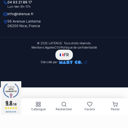
04 93 21 86 17
Lun-Ven 9h-17h
info@latenue.fr
56 Avenue Lanterne
06200 Nice, France
© 2025 LATENUE. Tous droits réservés.
Mentions légales
CGV
Politique de confidentialité
FR
Site créé par
9.8
9.8
/10
/10
Accueil
Catalogue
Rechercher
Favoris
Panier
BASÉ SUR 21 AVIS
BASÉ SUR 21 AVIS