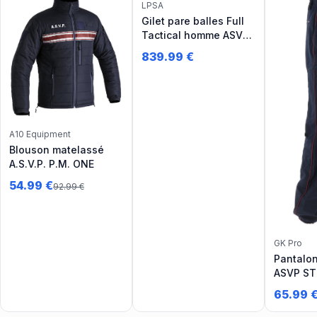
LPSA
Gilet pare balles Full
Tactical homme ASVP
NIJ IIIA 0101.06 NIJ
839.99
€
0115.00 - L2 E2
A10 Equipment
Blouson matelassé
A.S.V.P. P.M. ONE
54.99
€
92.99
€
GK Pro
Pantalo
ASVP S
liseré b
65.99