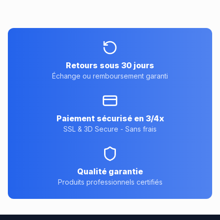
Retours sous 30 jours
Échange ou remboursement garanti
Paiement sécurisé en 3/4x
SSL & 3D Secure - Sans frais
Qualité garantie
Produits professionnels certifiés