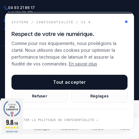
04 93 21 86 17
Lun-Ven 9h-17h
info@latenue.fr
SYSTÈME / CONFIDENTIALITÉ / V2.0
56 Avenue Lanterne
Respect de votre vie numérique.
06200 Nice, France
Comme pour nos équipements, nous privilégions la
clarté. Nous utilisons des cookies pour optimiser la
© 2025 LATENUE. Tous droits réservés.
performance technique de latenue.fr et assurer la
Mentions légales
CGV
Politique de confidentialité
fluidité de vos commandes.
En savoir plus
FR
Site créé par
Tout accepter
Refuser
Réglages
9.8
9.8
CONSULTER LA POLITIQUE DE CONFIDENTIALITÉ →
/10
/10
Accueil
Catalogue
Rechercher
Favoris
Panier
BASÉ SUR 21 AVIS
BASÉ SUR 21 AVIS