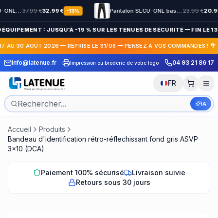
Veste Polaire SÉCU-ONE HV-TAPE Sécurité Privée noir
37.99
€
32.99
€
Pantalon SÉCU-ONE bas élastiqué Noir
23.99
€
20.90
€
-
13
%
 ÉQUIPEMENT : JUSQU'À -19 % SUR LES TENUES DE SÉCURITÉ — FIN LE 13
17 AU 30 AOÛT 2026 — REPRISE LE 31/08 — PENSEZ À VOS COMMANDES ! 🌴
info@latenue.fr
04 93 21 86 17
ent du lundi au vendredi
Impression ou broderie de votre logo
FR
IA
Accueil
Produits
Bandeau d'identification rétro-réflechissant fond gris ASVP
3x10 (DCA)
Paiement 100% sécurisé
Livraison suivie
Retours sous 30 jours