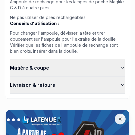
Ampoule de rechange pour les lampes de poche Maglite
C & D à quatre piles .
Ne pas utiliser de piles rechargeables
Conseils d'utilisation :
Pour changer l'ampoule, dévisser la tête et tirer
doucement sur l'ampoule pour l'extraire de la douille.
Vérifier que les fiches de l'ampoule de rechange sont
bien droits. Insérer dans la douille.
Matière & coupe
Livraison & retours
Offre spéciale A10 Équipement jusqu'à −30 %
Remise jusqu'à 30 % sur les tenues A10 Équipement jusqu'au 13 a
Close
Avis clients