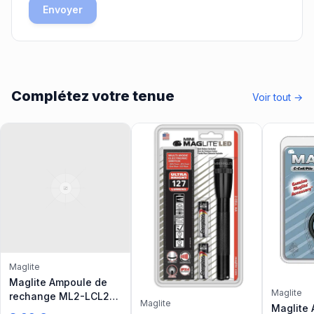
Envoyer
Complétez votre tenue
Voir tout →
Maglite
Maglite Ampoule de
Maglite
rechange ML2-LCL2
Maglite
Maglite
(pour lampes torche 2