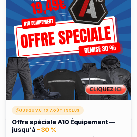
Laisser un avis
Votre nom
Note
Envoyer mon avis
JUSQU'AU 13 AOÛT INCLUS
Offre spéciale A10 Équipement —
jusqu'à
−30 %