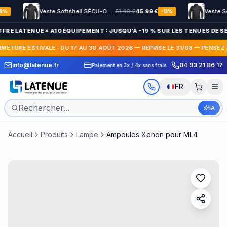
Veste Softshell SÉCU-ONE HV-TAPE Sécurité Privée noir
51.49
€
45.99
€
-
11
%
FFRE LATENUE × A10 ÉQUIPEMENT : JUSQU'À -19 % SUR LES TENUES DE SÉ
RMETURE ESTIVALE : DU 17 AU 30 AOÛT 2026 — REPRISE LE 31/08 — PENSEZ
 Express en France et
30 jours pour c
info@latenue.fr
04 93 21 86 17
Paiement en 3x / 4x sans frais
International
gratuit
FR
IA
Accueil
Produits
Lampe
Ampoules Xenon pour ML4