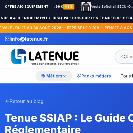
Parka Hardshell SÉCU-ONE WF 150 flap Sécurité Privée noir
OFFRE A10 ÉQUIPEMENT
79.99
€
65.99
€
Veste Softshell SÉCU-ONE HV-TAPE Sécurité Privée noir
51.49
€
45.99
€
-
18
%
A10 ÉQUIPEMENT : JUSQU'À -19 % SUR LES TENUES DE SÉCURITÉ —
 DU 17 AU 30 AOÛT 2026 — REPRISE LE 31/08 — PENSEZ À VOS COMMAN
info@latenue.fr
🎯 Métiers
Packs métiers
Tous 
Retour au blog
Tenue SSIAP : Le Guide 
Réglementaire