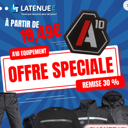
 Le non-respect peut entraîner des remarques en commissio
base
èce identitaire de l'agent SSIAP. Le rouge vif permet une id
age "SÉCURITÉ INCENDIE" doit être visible dans le dos.
e foncé, avec poches fonctionnelles pour le carnet de ronde
lammable de préférence.
 recommandée (anti-perforation, embout de protection). E
er de sécurité plutôt que des rangers.
és
orte généralement un polo différencié (parfois avec galon
 peut porter une tenue plus formelle (chemise, costume) t
ntaires
e désenfumage, gants anti-chaleur, ARI (en option selon les 
out moment. LATENUE propose des packs complets incluant t