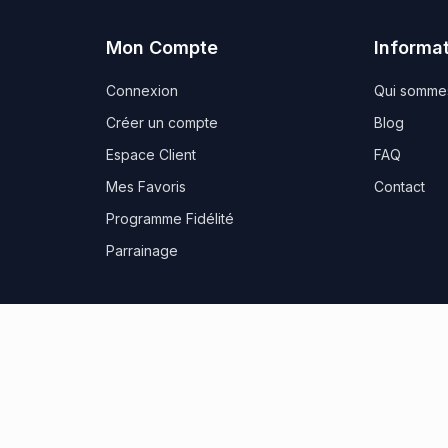
Mon Compte
Informa
Connexion
Qui somme
Créer un compte
Blog
Espace Client
FAQ
Mes Favoris
Contact
Programme Fidélité
Parrainage
es
CGV
Politique de confidentialité
FR
Sit
tre restos, voyages, spa (Wonderbox) ou réduisez votre prochai