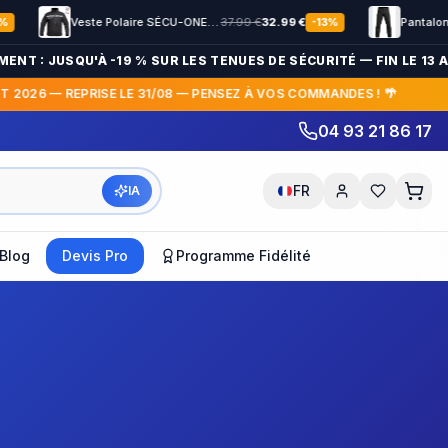
Veste Polaire SÉCU-ONE HV-TAPE Sécurité Privée noir
37.99
€
32.99
€
Pantalon SÉCU-ONE bas élastiqué Noir
-
13
%
 JUSQU'À -19 % SUR LES TENUES DE SÉCURITÉ — FIN LE 13 AOÛT →
 — REPRISE LE 31/08 — PENSEZ À VOS COMMANDES ! 🌴
🌴 FE
04 93 21 86 17
FR
IA
Blog
Devis Pro
Programme Fidélité