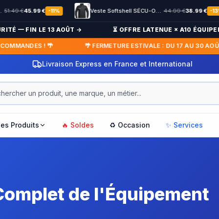
Veste Softshell SÉCU-ONE flap Sécurité Privée noir
44.99
€
38.99
€
-
11
%
-
13
%
 FIN LE 13 AOÛT →
⏳ OFFRE LATENUE × A10 ÉQUIPEMENT :
DES ! 🌴
🌴 FERMETURE ESTIVALE : DU 17 AU 30 AOÛT 2026
Paiement en 3x / 4x sans frais
les Produits
🔥 Soldes
♻️ Occasion
✨ Services
Complet de l'Équipement