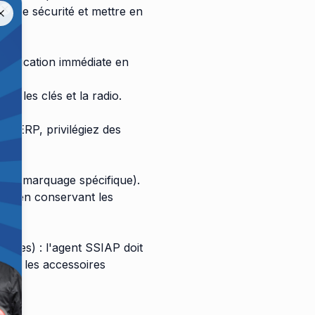
n de sécurité et mettre en
Close
entification immédiate en
, les clés et la radio.
n ERP, privilégiez des
s ou marquage spécifique).
out en conservant les
sites) : l'agent SSIAP doit
ous les accessoires