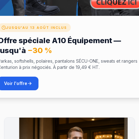
Besoin d'équiper vos équipes ?
JUSQU'AU 13 AOÛT INCLUS
logue de vêtements professionnels et demandez un devis 
dotations.
Offre spéciale A10 Équipement —
jusqu'à
−30 %
Voir le catalogue
Demander un devis
arkas, softshells, polaires, pantalons SÉCU-ONE, sweats et rangers
enturion à prix négociés. À partir de 19,49 € HT.
Voir l'offre