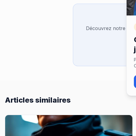
Découvrez notre cata
P
C
Articles similaires