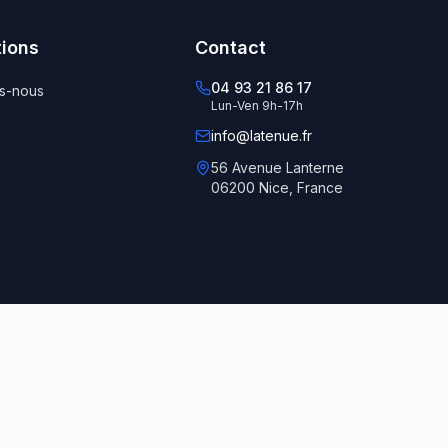
tions
Contact
04 93 21 86 17
s-nous
Lun-Ven 9h-17h
info@latenue.fr
56 Avenue Lanterne
06200 Nice, France
e créé par
Découvrir le programme →
ne commande.