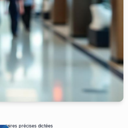
entaires précises dictées
us.