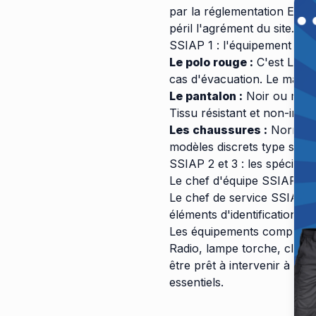
par la réglementation ERP.
péril l'agrément du site.
SSIAP 1 : l'équipement de 
Le polo rouge :
C'est LA pi
cas d'évacuation. Le marqu
Le pantalon :
Noir ou marin
Tissu résistant et non-inf
Les chaussures :
Norme S3
modèles discrets type sneak
SSIAP 2 et 3 : les spécificit
Le chef d'équipe SSIAP 2 p
Le chef de service SSIAP 3
éléments d'identification.
Les équipements compléme
Radio, lampe torche, clés d
être prêt à intervenir à t
essentiels.