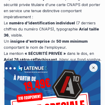
sécurité privée titulaire d'une carte CNAPS doit porter
en service une tenue distinctive comportant
impérativement :
Le
numéro d'identification individuel
(7 derniers
chiffres du numéro CNAPS), typographie
Arial taille
36
, visible.
Un
insigne d'entreprise
de
50 mm minimum
comportant le nom de l'employeur.
La mention
« SÉCURITÉ PRIVÉE »
dans le dos, en
Arial 76 rétro-réfléchissant
, blanc sur fond sombre.
Offre spéciale A10 Équipement jusqu'à −30 %
Remise jusqu'à 30 % sur les tenues A10 Équipement jusqu'au 13 a
Sont
strictement interdites
les associations bleu
Close
nuit + bandes jaunes (confusion gendarmerie) et bleu
de France + bandes argent (confusion police
nationale). Pour vérifier votre tenue actuelle, utilisez
notre
guide conformité CNAPS
.