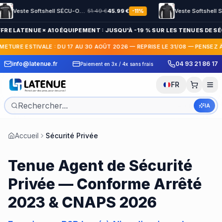
Veste Softshell SÉCU-ONE HV-TAPE Sécurité Privée noir
51.49
€
45.99
€
-
11
%
FRE LATENUE × A10 ÉQUIPEMENT : JUSQU'À -19 % SUR LES TENUES DE SÉC
METURE ESTIVALE : DU 17 AU 30 AOÛT 2026 — REPRISE LE 31/08 — PENSEZ 
 Express en France et
30 jours pour c
info@latenue.fr
04 93 21 86 17
Paiement en 3x / 4x sans frais
International
gratuit
FR
IA
Accueil
Sécurité Privée
Tenue Agent de Sécurité
Privée — Conforme Arrêté
2023 & CNAPS 2026