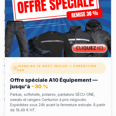
Équiper votre agence de sécurité
— dotation B2B
Vous gérez une société de gardiennage ou de
surveillance ? Nous proposons des
packs dotation
calibrés par poste et par saison, avec broderie logo
offerte dès 10 pièces, BAT (bon à tirer) gratuit sous
48 h, et un
compte client professionnel
avec tarifs
dégressifs et facturation groupée. Nos clients de
JUSQU'AU 13 AOÛT INCLUS — EXPÉDITION
24H
référence :
TAMARIS, CURRENT Sécurité, VISION
Groupe, APR Alpes
, plusieurs polices municipales et
Offre spéciale A10 Équipement —
lycées professionnels pour la sécurité événementielle.
jusqu'à
−30 %
Demandez un
devis agence personnalisé
— réponse
Parkas, softshells, polaires, pantalons SÉCU-ONE,
sous 24 h ouvrées.
sweats et rangers Centurion à prix négociés.
Expédiées sous 24h avant la fermeture estivale. À partir
de 19,49 € HT.